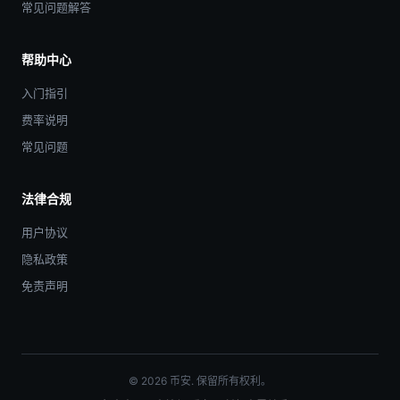
常见问题解答
帮助中心
入门指引
费率说明
常见问题
法律合规
用户协议
隐私政策
免责声明
© 2026 币安. 保留所有权利。