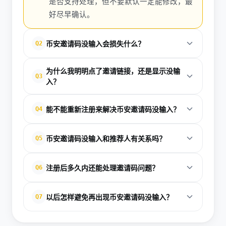
是否支持处理，但不要默认一定能修改，最
好尽早确认。
币安邀请码没输入会损失什么？
Q2
最常见的影响是错过手续费折扣、返佣或新用户专属
为什么我明明点了邀请链接，还是显示没输
活动。具体损失大小要看当时的邀请政策，有些优惠
Q3
入？
只在注册时生效，有些则与后续交易频率有关。若长
可能是链接跳转不完整、浏览器缓存干扰、参数被截
期交易，累计成本差异会更明显。
能不能重新注册来解决币安邀请码没输入？
Q4
断，或者你在注册时又手动进入了普通官网页面，导
致推荐信息没有保留。建议检查是否使用了官方规范
不建议轻易尝试重复注册。重复账号可能触发风控，
币安邀请码没输入和推荐人有关系吗？
Q5
链接，并重新确认邀请码输入框是否自动填充。
影响后续认证和使用。更稳妥的方式是先咨询官方客
服，确认当前账户是否能处理。如果平台不允许修
有关系。邀请码本质上就是把你的账户与某个推荐关
注册后多久内还能处理邀请码问题？
Q6
改，就需要接受现有账户状态。
系绑定。若注册时未填写，账户通常不会自动归属到
该推荐人名下，因此对应的返佣、优惠或活动权益也
没有统一答案，主要看平台活动规则和账户是否处于
以后怎样避免再出现币安邀请码没输入？
Q7
可能无法生效。
可处理状态。有些情况在注册完成后很短时间内还有
机会咨询，有些则一旦创建账户就无法修改。建议越
注册前先保存邀请码和邀请链接，进入页面后逐项检