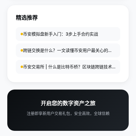
早联系客服越好，并准备好截图和注册时间。
查是否自动带入；不要中途切换到普通入口；完成注
册后立即查看权益是否生效。对新手来说，最重要的
精选推荐
是不要急着提交，先确认再操作。
币安模拟盘新手入门：3步上手合约实战
跨链交换是什么？一文读懂币安用户最关心的跨
链资产互通
币安交易所 | 什么是比特币桥？区块链跨链技术
的核心指南
开启您的数字资产之旅
注册即享新用户交易礼包，安全高效，全球信赖