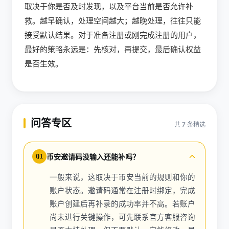
取决于你是否及时发现，以及平台当前是否允许补
救。越早确认，处理空间越大；越晚处理，往往只能
接受默认结果。对于准备注册或刚完成注册的用户，
最好的策略永远是：先核对，再提交，最后确认权益
是否生效。
问答专区
共 7 条精选
币安邀请码没输入还能补吗？
Q1
一般来说，这取决于币安当前的规则和你的
账户状态。邀请码通常在注册时绑定，完成
账户创建后再补录的成功率并不高。若账户
尚未进行关键操作，可先联系官方客服咨询