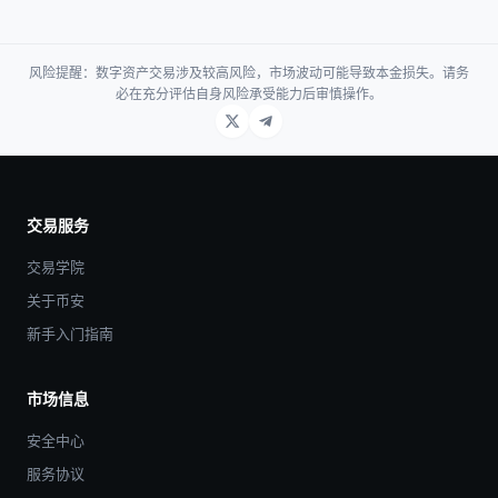
风险提醒：数字资产交易涉及较高风险，市场波动可能导致本金损失。请务
必在充分评估自身风险承受能力后审慎操作。
交易服务
交易学院
关于币安
新手入门指南
市场信息
安全中心
服务协议