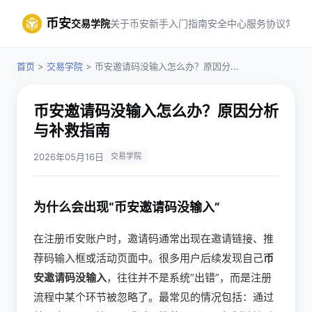
币安
交易学院
关于币安
新手入门指南
安全中心
服务协议
常见
首页
>
交易学院
> 币安邀请码没输入怎么办？原因分...
币安邀请码没输入怎么办？原因分析
与补救指南
2026年05月16日
交易学院
为什么会出现“币安邀请码没输入”
在注册币安账户时，邀请码通常出现在邀请链接、推
荐码输入框或活动页面中。很多用户后续发现自己
币
安邀请码没输入
，往往并不是系统“出错”，而是注册
流程中某个环节被忽略了。最常见的情况包括：通过