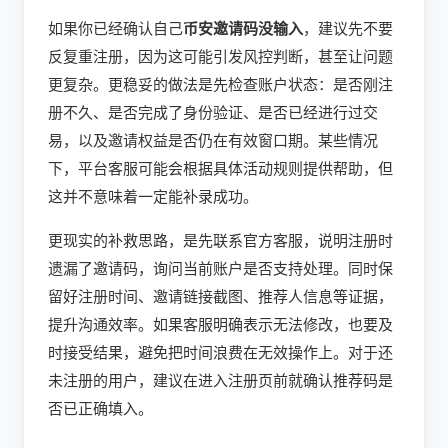
如果你已经确认自己
币安邀请码没输入
，建议先不要
反复重注册，因为这可能引发风控判断，甚至让问题
更复杂。更稳妥的做法是先检查账户状态：是否刚注
册不久、是否完成了身份验证、是否已经进行过交
易，以及邀请权益是否仍在有效窗口期。某些情况
下，平台客服可能会根据具体活动规则提供帮助，但
这并不意味着一定能补录成功。
更现实的补救思路，是先联系官方客服，说明注册时
遗漏了邀请码，询问当前账户是否支持处理。同时保
留好注册时间、邀请链接截图、推荐人信息等证据，
提升沟通效率。如果客服明确表示无法修改，也要及
时接受结果，避免把时间浪费在无效操作上。对于还
未注册的用户，建议在进入注册页前就确认推荐码是
否已正确填入。