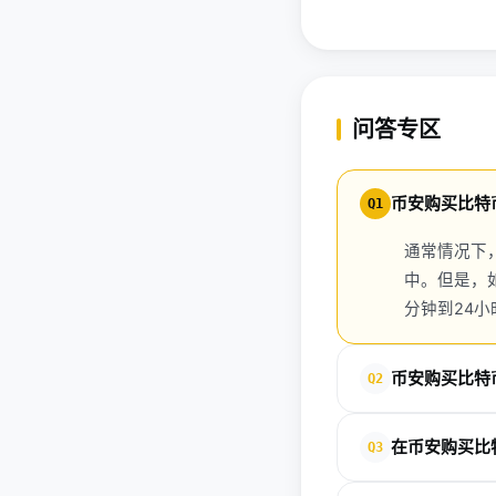
问答专区
币安购买比特
Q1
通常情况下
中。但是，
分钟到24
币安购买比特
Q2
币安购买比特币的最低
在币安购买比
Q3
（USDT）。这意
加投资。
币安购买比特币主要涉