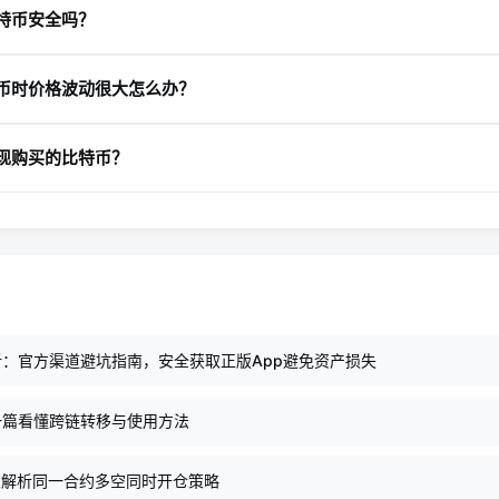
特币安全吗？
支付方式，信用卡充值可能需要支付额外费用，而银行转账通常免费
生链上手续费。
制保护用户资产，包括冷热钱包分离、实时风控监控和保险基金保障
币时价格波动很大怎么办？
存在一定风险。建议长期持有的用户将比特币转入自己的硬件钱包或
2FA认证也能显著提升账户安全性。
常现象。为了应对价格波动，新手可以采用定投策略，即定期购买固
现购买的比特币？
低风险。另外，设置价格提醒功能，当价格达到目标位置时及时通知
繁交易更有利。
要进入钱包管理页面，选择提现选项，输入接收地址（可以是您自己
确认无误后提交申请，提现通常在15分钟到2小时内完成，具体时间
开始测试，确保地址正确无误。
：官方渠道避坑指南，安全获取正版App避免资产损失
一篇看懂跨链转移与使用方法
专业解析同一合约多空同时开仓策略