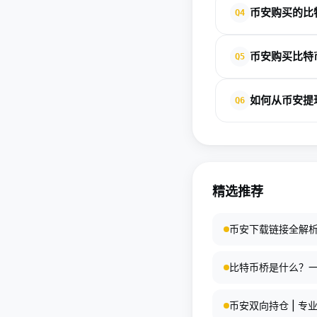
币安购买的比
Q4
费用取决于您选择的
特币到钱包时也会产
币安采用多层安全机
币安购买比特
Q5
币存放在交易所仍然
完全自主管理。启用
比特币价格波动是正
如何从币安提
Q6
样可以平均成本，降
定长期投资计划比频
在币安提现比特币需
数量和手续费等级。
首次提现建议从小额
精选推荐
币安下载链接全解析
比特币桥是什么？
币安双向持仓 | 