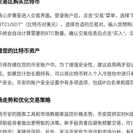
交易区购买比特币
核心步骤是进入交易界面。登录账户后，点击"交易"菜单，选择"
或"BTCUSDT"（比特币对美元），选择合适的交易对。输入您想
系统会自动计算需要的BTC数量。确认交易信息后点击"买入"，
管您的比特币资产
币将存储在您的币安账户中。为了增强安全性，建议启用两步验证
证。如果您计划长期持有，可以将比特币转入个人冷钱包中进行
产安全。币安的账户安全设置中有多项选项，包括IP白名单和提
场走势和优化交易策略
用币安的图表工具和市场数据来监控价格走势。币安提供实时K
帮助投资者做出更明智的决策。新手投资者应避免频繁交易，可
比特币）来降低风险。此外，关注币安官方资讯和市场分析，有