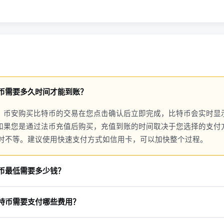
币需要多久时间才能到账？
，币安购买比特币的交易在您点击确认后立即完成，比特币会实时显
如果您是通过法币充值后购买，充值到账的时间取决于您选择的支付
小时不等。建议使用快速支付方式如信用卡，可以加快整个过程。
币最低需要多少钱？
金额取决于交易对和市场价格。通常，现货交易的最小订单金额约为1
特币需要支付哪些费用？
味着您可以用较少的资金购买小额的比特币。建议新手从小额开始，熟
及交易手续费和充值费用。现货交易的手续费通常为0.1%（VIP用