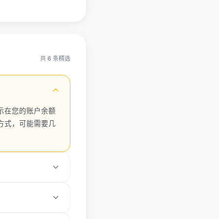
共 6 条精选
示在您的账户余额
方式，可能需要几
0-15美元
悉交易流程后再逐步增
户可享受折扣）。充值