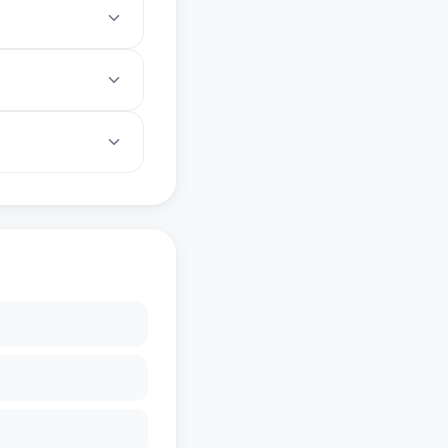
但速度较慢。提现比
。但是，将大额比特
冷钱包，实现资产的
定金额的比特币，这
。避免追涨杀跌，制
的钱包地址）、提现
取决于网络拥堵情况。