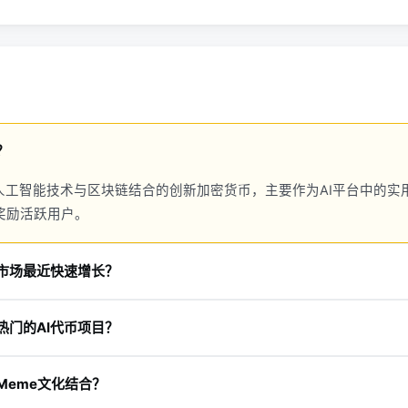
？
将人工智能技术与区块链结合的创新加密货币，主要作为AI平台中的实
奖励活跃用户。
币市场最近快速增长？
AI代币与大数据代币总市值在过去五个月飙升130%，达到350亿
热门的AI代币项目？
O、NEAR、Render和Internet Computer是当前最具代表性的热门
Meme文化结合？