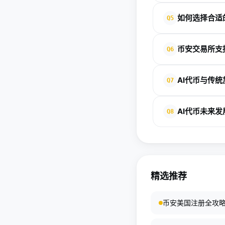
AI Meme币将AI
如何选择合适
Q5
治理概念。
投资者应关注代币的技
币安交易所支
Q6
的项目。
币安提供642种热门加密货
AI代币与传
Q7
AI代币主要作为AI
AI代币未来
Q8
能。
AI代币正从模型竞争转
供应链应用。
精选推荐
币安美国注册全攻