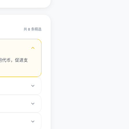
共 8 条精选
用代币，促进支
美元，反映市场对创意
AI代币项目。