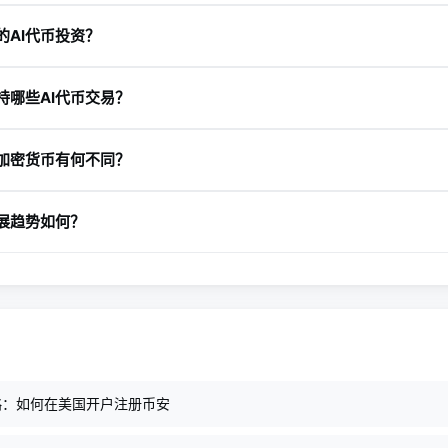
、区块链技术与meme文化融合，形成新兴领域，如GOAT、ACT等项目
的AI代币投资？
术实用性、生态整合度、市场表现及创新模式，优先选择深度融入De
持哪些AI代币交易？
币交易服务，包括SingularityNET（AGIX）、Fetch.ai（FET
统加密货币有何不同？
平台中的实用代币，类似ETH或SOL的功能，而传统加密货币如BTC
发展趋势如何？
向消耗竞争，随着Agent工具普及，token消耗量激增，未来将更深入
略：如何在美国开户注册币安