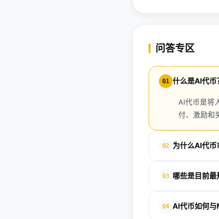
问答专区
什么是AI代币
Q1
AI代币是
付、激励和
为什么AI代
Q2
在比特币牛市推动下，
哪些是目前最
Q3
型代币的浓厚兴趣。
GOAT、ACT、TURB
AI代币如何与
Q4