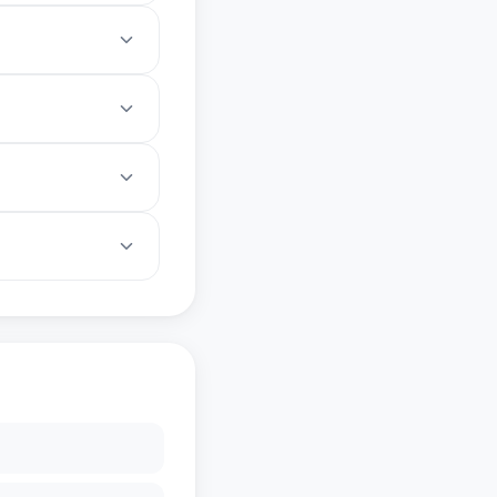
结合了NFT与去中心化
Fi、NFT等主流场景
）等主流AI代币。
更侧重价值存储与转账功
融合DeFi、NFT和