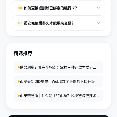
态或尝试更换银行卡。如问题仍未解决，可向币安客
但这些限额会随着账户等级提升而增加。完成高级身
币安采用行业最高标准的数据加密技术和安全防护措
服提交工单。
如何更换或删除已绑定的银行卡？
Q6
份验证（高级认证）的用户可获得更高限额。具体限
施。用户的银行卡信息被加密存储，币安员工无法直
额信息在币安账户的限额管理页面可查看。
接访问。平台使用PCI-DSS标准认证，定期进行安全
在币安账户设置的支付方式或银行卡管理页面，找到
币安充值后多久才能用来交易？
Q7
审计。建议用户启用双因素认证、设置复杂密码、定
要删除的银行卡，点击删除按钮即可。系统会要求确
期检查账户活动，进一步增强安全性。
认操作，删除后该卡片立即失效。若要更换新卡，只
通过币安绑定银行卡充值后，资金通常在1-2小时内到
需添加新的银行卡信息。删除过程通常无需额外验
账，部分情况可能需要3-5小时。到账后资金会显示
证，但建议在24小时内完成新卡绑定以确保充值通道
在账户余额中，用户可立即用于交易。如果超过预期
畅通。
精选推荐
时间仍未到账，可检查交易记录或联系币安客服确认
充值状态和银行处理情况。
借款利率计算完全指南：掌握三种还款方式轻松
理解贷款成本
币安最新DID集成：Web3数字身份的入口升级
币安交易所 | 什么是比特币桥？区块链跨链技术
的核心指南