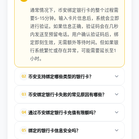
通常情况下，币安绑定银行卡的整个过程需
要5-15分钟。输入卡片信息后，系统会立即
进行验证。如果信息正确，验证码会在几秒
内发送至预留电话。用户确认验证码后，绑
定即刻生效，无需额外等待时间。但如果银
行系统繁忙或存在异常，可能需要延长至1
小时。
币安支持绑定哪些类型的银行卡？
Q2
币安主要支持借记卡（储蓄卡）和信用卡的绑定。但
币安绑定银行卡失败的常见原因有哪些？
Q3
需要注意的是，不同国家和地区支持的银行卡类型可
能存在差异。中国用户可绑定大多数主流银行的银行
失败原因主要包括：卡号或个人信息录入错误、银行
通过币安绑定银行卡充值有限额吗？
Q4
卡，包括工商银行、建设银行、农业银行等。绑定前
卡已过期或被冻结、银行系统维护中、卡片未开通网
建议在币安官方渠道查询所在地区的具体支持列表。
络支付功能。此外，某些银行对第三方支付平台有限
有的。币安对充值设置了日限额和年限额。新用户初
绑定的银行卡信息安全吗？
Q5
制。解决方案是仔细核对信息、联系银行确认卡片状
期日充值限额通常为2000美元，年限额为5万美元。