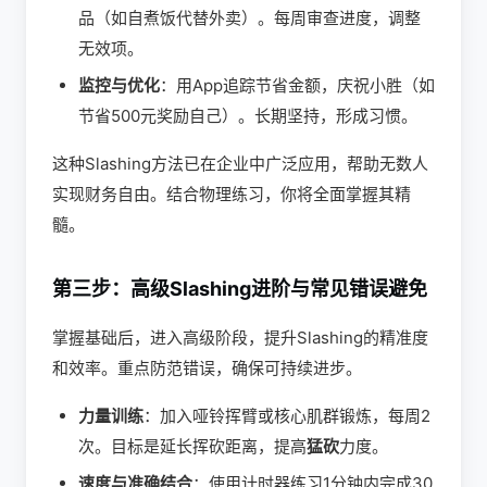
品（如自煮饭代替外卖）。每周审查进度，调整
无效项。
监控与优化
：用App追踪节省金额，庆祝小胜（如
节省500元奖励自己）。长期坚持，形成习惯。
这种Slashing方法已在企业中广泛应用，帮助无数人
实现财务自由。结合物理练习，你将全面掌握其精
髓。
第三步：高级Slashing进阶与常见错误避免
掌握基础后，进入高级阶段，提升Slashing的精准度
和效率。重点防范错误，确保可持续进步。
力量训练
：加入哑铃挥臂或核心肌群锻炼，每周2
次。目标是延长挥砍距离，提高
猛砍
力度。
速度与准确结合
：使用计时器练习1分钟内完成30