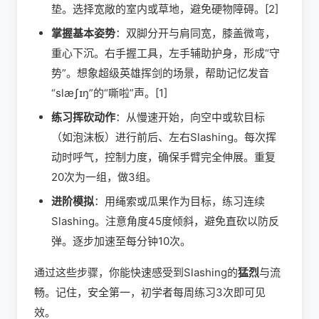
垫。选择宽敞的室内或草地，避免硬物障碍。[2]
掌握基本姿势
：双脚分开与肩同宽，膝盖微弯，
重心下沉。右手握工具，左手辅助护身，形成“守
势”。想象超级英雄挥剑的场景，帮助记忆发音
“slæʃɪŋ”的“嘶啦”声。[1]
练习挥砍动作
：从慢速开始，向空中或软目标
（如泡沫板）进行前后、左右Slashing。每次挥
动时呼气，控制力度，确保手臂完全伸展。重复
20次为一组，做3组。
进阶模拟
：用绳索或瓜果作为目标，练习连续
Slashing。注意角度45度倾斜，避免直砍以防反
弹。逐步加速至每分钟10次。
通过这些步骤，你能快速感受到Slashing的
猛烈
与流
畅。记住，安全第一，初学者每周练习3次即可见
效。