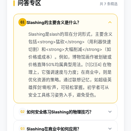
问答专区
共 7 条精选
Slashing的主要含义是什么？
Q1
Slashing是slash的现在分词形式，主要含义
包括<strong>猛砍</strong>（用利器快速
切割）和<strong>大幅削减</strong>（如
价格或成本）。例如，博物馆画作被划破或
价格直降50%均属典型用法。[1][2][4] 在物
理上，它强调速度与力度；在商业中，则是
优化资源的策略。通过联想记忆，如超级英
雄挥剑'嘶啦'声，可轻松掌握。初学者可从
安全工具练习姿势入手，避免受伤。
如何安全练习Slashing的物理技巧？
Q2
安全练习Slashing需分步进行：先准备橡胶刀具和护
Slashing在商业中如何应用？
Q3