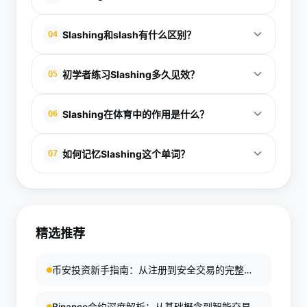
具，选择宽敞场地；掌握双脚分开、重心下沉的姿
势；从慢速挥砍空中目标开始，重复20次为一组；进
在商业中，Slashing指<strong>大幅削减</strong>
Slashing和slash有什么区别？
Q4
阶用软目标模拟。避免硬物反弹，每周3次即可。常见
成本或价格，提升竞争力。步骤包括：评估开支清
错误是姿势不稳，可录像自查。[1][2] 这种方法适合
单、设定20%-50%目标、执行谈判与替代、每周监
Slash是动词或名词基础形式，指单次'砍、划、削
自卫或木工训练，确保效率与安全并重。
初学者练习Slashing多久见效？
Q5
控。用Excel追踪节省，如餐饮预算从2000元降至
减'或斜线符号/；Slashing是其ing形式，强调进行中
1000元。[4] 企业常以此应对市场压力，帮助实现财
的<strong>猛烈</strong>过程，如'正在猛砍'或'正在
初学者每周练习3次，每节30-45分钟，1个月内掌握
务自由。结合App工具，效果更佳。
Slashing在体育中的作用是什么？
Q6
大幅削减'。[2][3] 例：Ben took a wild slash（单次挥
基础姿势与挥砍；3个月进阶速度与准确。物理
击），而slashing prices（持续削减）。记忆时用拆
Slashing结合力量训练，商业应用则每周审查预算。
在体育如棒球或冰球中，Slashing指快速挥击动作，
分法：s+lash+ing，想象鞭打动作。
如何记忆Slashing这个单词？
Q7
关键是坚持与自查，避免盲目加速导致受伤。[1] 效果
如'wild slash at the ball'（拼命挥棒击球）。[2] 分步
因人而异，但分步教程确保高效入门。
练习：基本姿势、慢速挥砍、连续模拟，提升命中
使用有趣技巧记忆Slashing：联想超级英雄挥剑'嘶
率。注意护具，防范违规判罚。它增强爆发力，适合
啦'声；拆分s+lash（鞭打）+ing（进行中）；例句
运动员训练。
如'Prices slashed by 50%'（价格直降）。[1] 重复朗
精选推荐
读/ˈslæʃɪŋ/，结合实践挥砍，永久不忘。适合英语学
习者。
币安投资新手指南：从注册到安全交易的完整教
程
Binance合约深度解析：从基础概念到智能交易策