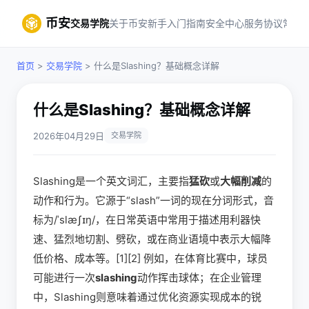
币安
交易学院
关于币安
新手入门指南
安全中心
服务协议
常见
首页
>
交易学院
> 什么是Slashing？基础概念详解
什么是Slashing？基础概念详解
2026年04月29日
交易学院
Slashing是一个英文词汇，主要指
猛砍
或
大幅削减
的
动作和行为。它源于“slash”一词的现在分词形式，音
标为/ˈslæʃɪŋ/，在日常英语中常用于描述用利器快
速、猛烈地切割、劈砍，或在商业语境中表示大幅降
低价格、成本等。[1][2] 例如，在体育比赛中，球员
可能进行一次
slashing
动作挥击球体；在企业管理
中，Slashing则意味着通过优化资源实现成本的锐