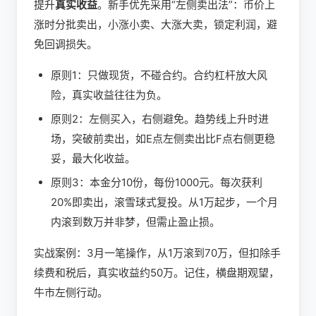
提升
真实收益
。新手优先采用“左侧卖出法”：币价上
涨时分批卖出，小涨小卖、大涨大卖，锁定利润，避
免回调损失。
原则1：只做现货，不碰合约。合约杠杆放大风
险，真实收益往往为负。
原则2：左侧买入，右侧避免。趋势线上升时进
场，突破前卖出，如E点左侧卖出比F点右侧更稳
妥，最大化收益。
原则3：本金分10份，每份1000元。每次获利
20%即卖出，滚雪球式复投。从1万起步，一个月
内滚到数万并非梦，但需止盈止损。
实战案例：3月一笔操作，从1万滚到70万，但扣除手
续费和税后，真实收益约50万。记住，横盘期观望，
牛市左侧行动。