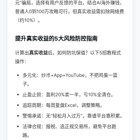
元”骗局，选择有用户反馈的平台。结合AI海外赚钱，
普通人0到100万攻略可行，但真实收益需扣除网络费
（约10%）。
提升真实收益的5大风险防控指南
计算出
真实收益
后，如何防坑保值？以下5招教程式
操作：
多元化：炒币+App+YouTube，不把鸡蛋一篮
子。
止盈止损：盈利20%卖一半，亏10%全清仓。
追踪周期：每周复盘Excel，调整策略。
警惕承诺：无“轻松月入过万”，靠谱平台靠积累。
法律合规：报税、选正规交易所，避免平台跑
路。