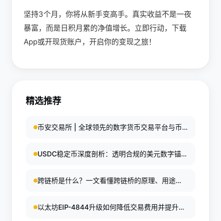
坚持3个月，你将从新手变高手。真实收益不是一夜
暴富，而是日积月累的净值增长。立即行动，下载
App或开现货账户，开启你的变现之旅！
精选推荐
币安交易所 | 全球领先的数字货币交易平台与币
安全球安全体系
USDC稳定币深度剖析：透明合规的美元数字锚
定王者，投资与风险全解析 ```html 在加密货币
市场波动剧烈的背景下，USDC作为与美元1:1挂
跨链桥是什么？一文看懂跨链桥的原理、用途与
钩的稳定币，以其高度透明和合规性脱颖而出。
风险
它由Circle公司发行和管理，每枚USDC均由高流
以太坊EIP-4844升级如何降低交易费用并提升网
动性现金及现金等价物全额支持，帮助用户规避
络容量
市场风险，实现稳定价值存储。