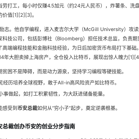
当劳打工，每小时仅赚4.5加元（约24元人民币），炸薯条、洗
[1][2][3]。
志。他自学编程，进入麦吉尔大学（McGill University）
科技公司，包括彭博社（Bloomberg）担任技术总监，负责
了高端编程技能和金融科技经验，为日后加密货币布局打下基础。2
14年大胆卖掉上海房产，全仓投入比特币，展现出惊人魄力[1][4
期贫困不是障碍，而是动力源泉，坚持学习编程等硬技能。
民经历培养全球视野，敢于All-in高风险资产如比特币。
小事做起，如打工积累韧性，为大跃进储备能量。
能感受到
币安总裁
如何从“穷小子”起步，奠定逆袭根基。
安总裁创办币安的创业分步指南