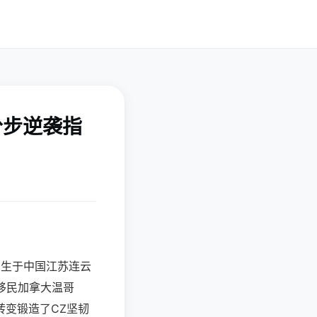
分步逆袭指
出生于中国江苏连云
移民加拿大温哥
变锻造了CZ坚韧