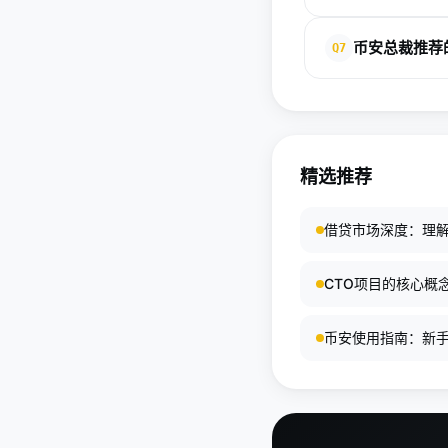
住Web3浪潮[5]。
币安总裁积极申请全球
币安总裁推荐
Q7
多元化布局、社区共
河，长远利好行业[4]
币安总裁建议：1.注册币
益；5.避免杠杆，长
精选推荐
借贷市场深度：理
CTO项目的核心概
币安使用指南：新