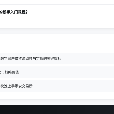
牌照，推动合规，如欧洲MiCA标准。面对美国SEC等，他强调透
的新手入门教程？
识、技术升级。2026年，币安稳居前列，证明前瞻性布局胜监管。
。
安，KYC验证；2.买BTC/ETH作为锚定；3.用Academy学基础；4.
期持有。新手按此，风险低回报稳。参考他的推文，熊市布局牛市获利[
解数字资产借贷流动性与定价的关键指标
念与战略价值
手快速上手币安交易所