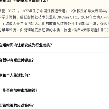
鹏是谁？他的基本背景是什么？
长鹏（CZ），1977年生于中国江苏连云港，12岁移民加拿大温哥华
计算机，后任彭博社技术总监和OKCoin CTO。2014年卖房All-i
为全球最大交易所创始人。他的故事从炸薯条打工到加密首富，强调
早年经历，你能理解底层逆袭的本质：技能+信念=无限可能[1][2][3
在短时间内让币安成为行业龙头？
技术引擎（每秒140万笔交易）和用户优先策略，在8个月内登顶。2017
资哲学有哪些关键点？
-20代币，推出BNB烧币机制，迅速吸引600万用户。核心是速度与
值。复盘他的步骤：技术领先、生态构建、全球扩张。今天币安生态包括
（自己研究）、长期持有和高信念投资，如2014年全仓比特币。避
借鉴[1][4]。
庭和个人生活如何？
面对波动，坚持用户至上和合规。他通过Twitter分享：机会在熊市，
习币安学院，构建DeFi组合。他的哲学帮助无数人避坑致富[2][6]
区负责人何一育有3个孩子，低调生活。他居无定所，专注事业。移民
，能否在加密市场赚钱？
。CZ不炫富，捐赠数亿美元于Binance Charity，推动教育与
成功不牺牲亲情[4]。
南：1.学习编程和技术；2.小额投资蓝筹；3.加入Launchpool；4
监管挑战的应对策略？
，2017年入场者多成百万富翁。但需注意风险，非投资建议。DYOR，