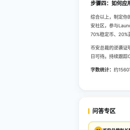
步骤四：如何应
综合以上，制定你
安社区，参与Lau
70%稳定币、20%
币安总裁的逆袭证
日可待。持续跟踪
字数统计：
约15
问答专区