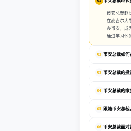
币安总裁赵长
Q1
币安总裁赵
在麦吉尔大学学
办币安，成
通过学习他的
币安总裁如何
Q2
币安总裁CZ通过高效
币安总裁的投
Q3
美元，上线支持ERC
FOMO，专注长期价
币安总裁强调DYOR
占率超70%，值得创业者
币安总裁的家
Q4
产如BTC/ETH。
个人：从小额起步，学
币安总裁CZ与中国
跟随币安总裁
Q5
远：父亲学术，母亲勤劳
作狂+家庭优先，证明
是的，按币安总裁分步指
币安总裁面对
Q6
Chain。历史证明