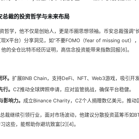
安总裁的投资哲学与未来布局
投资哲学，他不仅是创始人，更是币圈思想领袖。币安总裁强调“长
（现X平台）分享洞见，如“不要FOMO（fear of missing out），
ch）”。他的全仓比特币经历证明，高信念投资能带来指数回报[6]。
：
闭环。
扩展BNB Chain，支持DeFi、NFT、Web3游戏，吸引
先行。
CZ推动全球牌照申请，应对监管挑战，确保平台稳健。
善与影响力。
成立Binance Charity，CZ个人捐赠数亿美元，
安总裁继续引领行业，面对市场波动，他建议分散投资蓝筹币如BT
习这些，能帮助你避坑致富[2][4]。