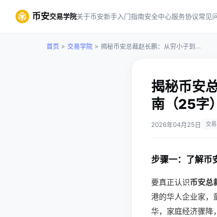
币安
交易学院
关于币安
新手入门指南
安全中心
服务协议
常见
首页
>
交易学院
> 揭秘币安总裁赵长鹏：从穷小子到...
揭秘币安
南（25字
2026年04月25日
交易
步骤一：了解币
要真正认识
币安总
港的华人企业家，
华，家庭经济骤降