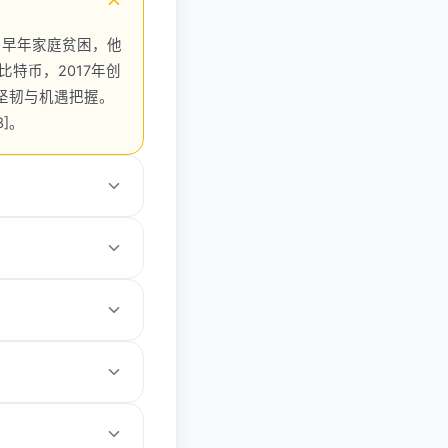
。早年家庭贫困，他
n比特币，2017年创
坚韧与机遇把握。
]。
年ICO融资1500万
社区驱动，避免
BSC、Pay等，市
免情绪交易，分散蓝筹资
财富在牛市积累。应用到
。
加拿大后，父母影响深
环保。他的平衡之道：工
.跟踪生态如BNB
合规第一，像CZ一样抓