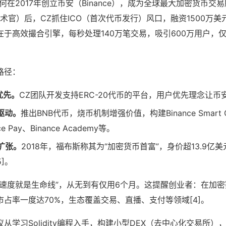
何在2017年创立币安（Binance），成为全球最大加密货币交
席技术官）后，CZ抓住ICO（首次代币发行）风口，融资1500万
于高效撮合引擎，每秒处理140万笔交易，吸引600万用户，
路径：
优先。
CZ团队开发支持ERC-20代币的平台，用户优先理念让币
驱动。
推出BNB代币，烧币机制增强价值，构建Binance Smart C
e Pay、Binance Academy等。
扩张。
2018年，福布斯称其为“加密货币首富”，身价超13.9亿
5]。
“速度就是生命线”，从无到有仅用6个月。这提醒创业者：在加密
占率一度达70%，生态覆盖交易、直播、支付等领域[4]。
从学习Solidity编程入手，构建小型DEX（去中心化交易所）