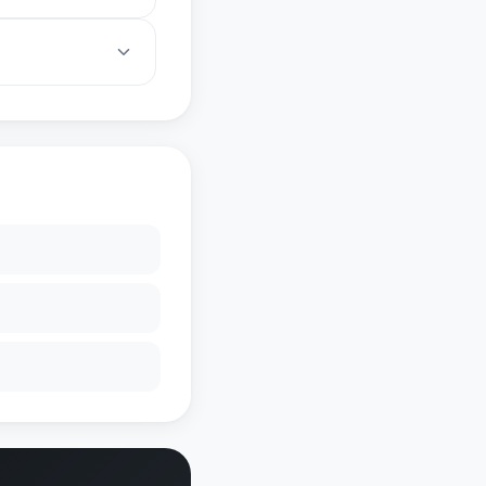
明与用户保护。策略：
他的经验：合规是护城
参与Staking赚收
2]。