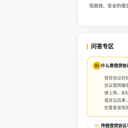
现高效、安全的借
问答专区
什么是借贷协
Q1
借贷协议的
协议需明确
律上限，如
或诉讼后果
些要素使用简
传统借贷协议
Q2