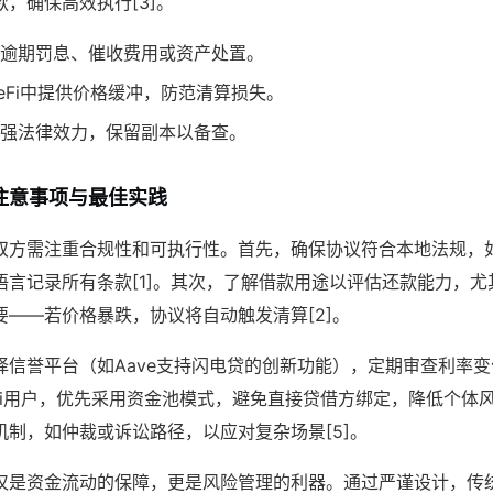
，确保高效执行[3]。
逾期罚息、催收费用或资产处置。
eFi中提供价格缓冲，防范清算损失。
强法律效力，保留副本以备查。
注意事项与最佳实践
双方需注重合规性和可执行性。首先，确保协议符合本地法规，
言记录所有条款[1]。其次，了解借款用途以评估还款能力，尤其
要——若价格暴跌，协议将自动触发清算[2]。
择信誉平台（如Aave支持闪电贷的创新功能），定期审查利率
于DeFi用户，优先采用资金池模式，避免直接贷借方绑定，降低个体风
机制，如仲裁或诉讼路径，以应对复杂场景[5]。
仅是资金流动的保障，更是风险管理的利器。通过严谨设计，传