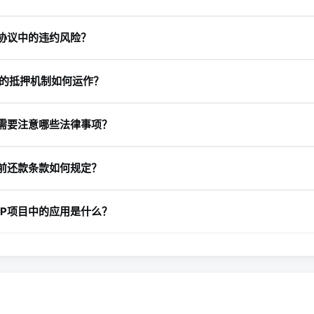
心化机构，如银行或律师，以纸质合同形式记录条款，受本地法规严
协议中的违约风险？
DeFi借贷协议则基于区块链智能合约，去中心化运行，无需中介，用
态调整，如Compound的供需机制。传统协议风险防控靠信用评估，
在于协议设计与执行。首先，设定明确违约条款，如逾期罚息、催收
注重合规，后者追求高效率和高收益，但波动性更大[2][3][4]。
议的抵押机制如何运作？
估和信用审查，DeFi中要求超额抵押提供缓冲，如15%价格波动
见证增强效力。定期监控还款进度，使用算法利率调整激励还款。此
押机制要求借款人存入价值高于贷款的加密资产，通常抵押率控制在7
等工具优化流动性，及早识别风险信号[1][2][3]。
需要注意哪些法律事项？
BAT借0.75美元REP，若BAT跌至0.5美元，协议自动清算抵押
，不绑定具体贷借方；利率算法根据利用率动态调整，高需求时借款
确保利率不超过法定上限，避免高利贷指控；使用清晰语言，避免歧
，确保透明高效，但用户需警惕市场波动[2][6]。
前还款条款如何规定？
裁或诉讼，并注明签署日期及见证人。DeFi协议虽智能合约化，但需
需关注归集服务协议（PSA）和真实出售意见，以防法律不确定性。
款条款通常允许借款人在规定期内无罚款偿还本金，但可能收取手续
评估风险[1][5]。
PP项目中的应用是什么？
前还款比例及通知期，如30天前告知；DeFi协议则灵活，支持即
贷方收益预期与借款人灵活性，常见附加罚息豁免以激励早还。协议
会资本合作）项目中，借贷协议作为融资工具，与归集服务协议（PSA
定贷款金额、利率及还款计划，支持SPE（特殊目的实体）设立，确
款，防控二级市场不确定性。此应用扩展借贷协议至基础设施领域，促