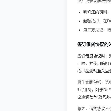
还）或争议解决条款
明确违约罚则：
超额抵押：在D
第三方见证：增
签订借贷协议的
签订
借贷协议
时，
上限，并使用简明语
抵押品波动至关重
最佳实践包括：选
师[1][3]。对
议应涵盖争议解决
总之，借贷协议不