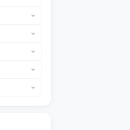
格约束，强调人工审
户通过资金池存借加
DeFi则依赖超额抵
费用及资产处置权；
空间。贷款人应保留协议
外，选择成熟平台如
5%以内，提供价格波动
品偿债，避免贷方损失。
利率上升。此机制通
义条款。协议应包含
验证链上合规性。在
建议咨询律师，保留多
费或调整利息计算方
时操作，但受抵押清算
应详述计算公式，确
）结合，用于资金归集
保不并表处理。强调法
进可持续合作[5]