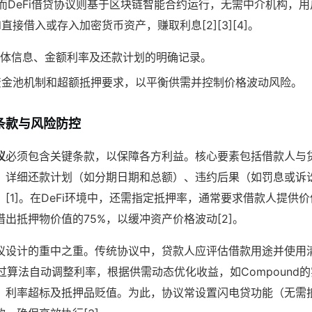
。而DeFi借贷协议则基于区块链智能合约运行，无需中介机构，
und直接借入或存入加密货币资产，赚取利息[2][3][4]。
体信息、金额利率及还款计划的明确记录。
出资金池机制和超额抵押要求，以平衡供需并控制价格波动风险。
条款与风险防控
议
必须包含关键条款，以保障各方利益。核心要素包括借款人与
、详细还款计划（如分期日期和总额）、违约后果（如罚息或诉
[1]。在DeFi环境中，还需指定抵押率，通常要求借款人提供
出抵押物价值的75%，以缓冲资产价格波动[2]。
议设计的重中之重。传统协议中，贷款人应评估借款用途并使用
通过算法自动调整利率，根据供需动态优化收益，如Compound的
、利率超标及抵押品贬值。为此，协议常设置闪电贷功能（无需