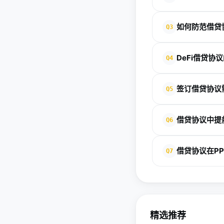
传统借贷协议依赖中
如何防范借贷
Q3
核和法律诉讼解决。
密资产，利率由算法动
防范违约风险的关键
押和自动清算，前者更
DeFi借贷协
Q4
其次，进行借款用途评
副本，并采用第三方
DeFi借贷协议的抵
Aave，可利用闪电贷
签订借贷协议
Q5
缓冲。例如，抵押1美元
资金池模式平衡供需
签订借贷协议时，需
过智能合约自动化执行
借贷协议中提
Q6
争议解决路径，如仲
美国，二级市场借贷
借贷协议中的提前还
份副本，并了解借款用途
借贷协议在P
Q7
式。传统协议需明确提
影响。条款旨在平衡
在PPP（政府与社
保公平透明[1][3]。
和风险分担。协议规
律意见如真实出售条
[7]。
精选推荐