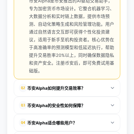
币安AIpha是币安推出的AI驱动交易助手，
专为加密货币市场设计。它整合机器学习、
大数据分析和实时链上数据，提供市场预
测、自动化策略生成和风险管理功能。用户
通过自然语言交互即可获得个性化投资建
议，适用于新手至机构投资者。核心优势在
于高准确率的预测模型和低延迟执行，帮助
提升交易胜率20%以上，同时确保数据隐私
和资产安全。注册币安后，即可免费试用基
础版。
币安AIpha如何提升交易效率？
Q2
币安AIpha通过智能算法自动化繁琐分析任务，如K线
币安AIpha的安全性如何保障？
Q3
解读、情绪监测和策略优化，大幅缩短决策时间。其
自动化交易模块支持一键部署网格或套利策略，实时
币安AIpha继承币安顶级安全架构，包括多重加密、
币安AIpha适合哪些用户？
Q4
调整参数以适应市场波动。实际案例显示，用户平均
冷存储和零知识证明，确保用户策略与资产隔离。平
交易时长从数小时减至分钟级，回测胜率达85%。此
台通过SOC 2审计，安全基金覆盖潜在风险，已实现