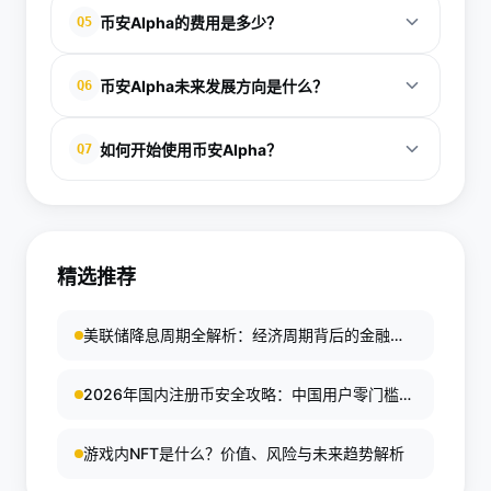
币安AIpha适用于各类用户：新手可利用模拟模式和
外，多链扫描功能覆盖数百资产，避免手动筛选的低
币安AIpha的费用是多少？
Q5
多年零黑客事件。风险管理系统实时监控VaR指标，
聊天交互快速上手；散户通过DeFi扫描捕捉机会；机
效。专业用户可via API集成，进一步实现高频交易。
提供压力测试警报。用户数据不被第三方访问，合规
构则受益于API和绩效回溯。无论风险偏好高低，其个
币安AIpha基础版免费，提供核心预测和基本策略；
于GDPR和全球反洗钱标准。建议启用2FA和白名单，
币安AIpha未来发展方向是什么？
Q6
性化策略生成覆盖保守型持仓至激进套利。社区数据
高级版月费99 USDT，解锁无限API、高优先计算和定
进一步强化保护。
显示，80%用户在使用后收益改善，特别适合忙碌专
制仪表盘。年付享8折优惠，无隐藏费用。相比传统量
币安计划将AIpha与Web3生态深度融合，如集成
业人士寻求被动收入。无编程门槛，中文支持完善。
如何开始使用币安AIpha？
Q7
化服务，其性价比高出数倍。免费试用期30天，让用
Alpha Chain实现跨链AI交易和NFT估值。即将推出强
户评估价值后决定升级。费用直接从币安账户扣除，
化学习升级，提升预测准确至90%。还将支持更多语
首先在币安官网注册并完成KYC验证；进入AIpha模
支持USDT支付。
言和移动端优化，目标覆盖全球1亿用户。行业专家预
块，选择模拟或实盘模式；输入风险偏好，生成首份
计，到2027年，此类工具将主导40%交易量，推动加
策略报告。通过聊天框提问即可互动。教程视频和社
密市场智能化转型。
精选推荐
区支持丰富，新手5分钟上手。绑定钱包后，支持自动
执行。定期更新确保最佳体验。
美联储降息周期全解析：经济周期背后的金融逻
辑与投资机遇
2026年国内注册币安全攻略：中国用户零门槛开
户KYC认证教程（附邀请码福利）
游戏内NFT是什么？价值、风险与未来趋势解析