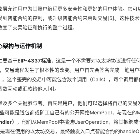
象层允许用户为其账户编程更多安全性和更好的用户体验。它可
受到智能合约的控制，或升级智能合约来启动交易[5]。这种技
改变了交易验证和执行的整个过程。
心架构与运作机制
主要基于
EIP-4337标准
，这是一个不需要对以太坊协议进行任
架下，交易流程发生了根本性的改变。用户首先会签名完成一笔用户
tion），这个签完的交易中可能包含数个调用（Calls），每个调
数互动或汇款给他人[4]。
涉及多个关键参与者。首先是
用户
，他们可以选择将自己的交易
这些可能是钱包商或矿工自己有的公开网络MemPool，与现在的Mem
dler）
，他们从MemPool中挑选UserOperation，将其捆绑成一
n，这就是现在使用的以太坊交易，最终触发入口点智能合约的handleOp