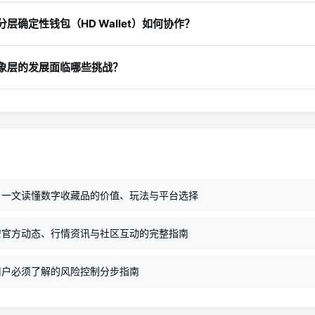
。
k通过Universal Liquidity技术在原子级别上协调跨链交易，实现了Univers
层确定性钱包（HD Wallet）如何协作？
区块链上存款和使用资金，跨链应用程序的用户体验类似于与单一链交互，
交易的结算层。
BIP32等标准用一个种子管理多个密钥，提供了灵活的密钥派生机制
象层的发展面临哪些挑战？
 Wallet的多密钥管理便利，又能享受钱包抽象层提供的智能合约安
一。
等标准已相对成熟，但智能合约钱包仍需要更多升级以实现完全的去中心
教育、跨链标准统一等都是发展中的关键挑战。同时，不同公链对钱
？一文读懂数字收藏品的价值、玩法与平台选择
安官方动态、行情资讯与社区互动的完整指南
用户必须了解的风险控制分步指南