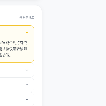
共 6 条精选
过智能合约持有资
能从协议层转移到
级功能。
peration、
为钱包抽象层提供了通用
户操作复杂度。用户
升了账户安全性，减