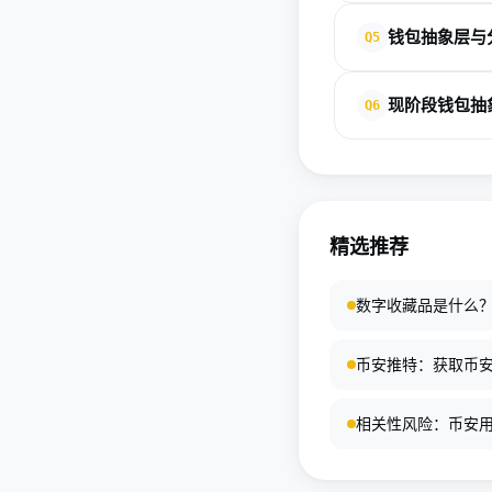
少了资产丧失的风险
Particle Networ
钱包抽象层与分
Q5
统一。用户可以在任何
Network充当这些
分层确定性钱包通过
现阶段钱包抽
Q6
时，用户既能获得HD
安全性与易用性的统
虽然EIP-4337
包生态的整合、用户
也存在差异。
精选推荐
数字收藏品是什么
币安推特：获取币
相关性风险：币安