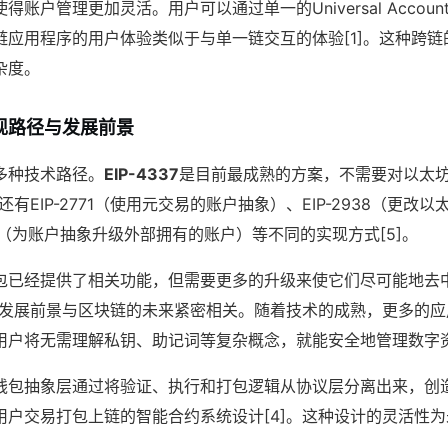
账户管理更加灵活。用户可以通过单一的Universal Accou
链应用程序的用户体验类似于与单一链交互的体验[1]。这种跨
杂度。
现路径与发展前景
多种技术路径。
EIP-4337
是目前最成熟的方案，不需要对以太
还有EIP-2771（使用元交易的账户抽象）、EIP-2938（更改
074（为账户抽象升级外部拥有的账户）等不同的实现方式[5]。
包已经提供了相关功能，但需要更多的升级来使它们尽可能地去
层的发展前景与区块链的未来紧密相关。随着技术的成熟，更多的
用户将无需理解私钥、助记词等复杂概念，就能安全地管理数字
钱包抽象层通过将验证、执行和打包逻辑从协议层分离出来，创
用户交易打包上链的智能合约系统设计[4]。这种设计的灵活性