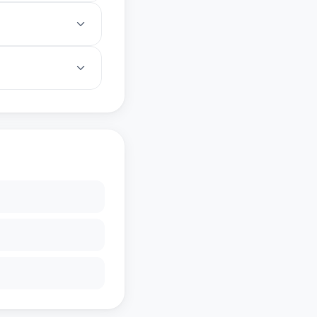
al Accounts内的余额
Particle
。当与钱包抽象层结合
全性和高级功能，实现
化和无需权限。现有钱
包抽象层的支持程度