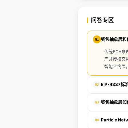
问答专区
钱包抽象层和
Q1
传统EOA
产并授权交
智能合约层
EIP-433
Q2
EIP-4337是实现
钱包抽象层如
Q3
Bundler、Ent
的技术框架和规范。
钱包抽象层通过支持
Particle N
Q4
无需理解私钥、助记