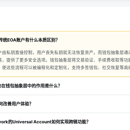
传统EOA账户有什么本质区别？
账户由私钥直接控制，用户丧失私钥就无法恢复资产。而钱包抽象层通
易，提供了更多安全选项。钱包抽象层将交易验证、手续费收取等功
，使这些流程可以被编程化和定制化，支持多签钱包、社交恢复等高
7标准在钱包抽象层中的作用是什么？
钱包抽象层最成熟的标准，不需要对以太坊协议进行任何更改。它定义了UserO
何改善用户体验？
ry Point等核心组件，规范了用户操作从签名、打包到执行的完整流程，
无燃料费交易、账户可编程性、跨链无缝交互等功能，大幅简化了用
etwork的Universal Account如何实现跨链功能？
词等复杂概念，就能安全地管理数字资产。此外，社交恢复等功能提