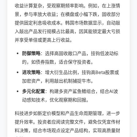
收益计算复杂，受观察期频率影响。例如，在上涨情
景，参与率放大收益；在横盘或小幅下跌，固收部分
提供固定利息吸收成本。韩国市场数据显示，自动敲
入敲出产品发行规模占比最高，因其能锁定最大亏损
并享受单倍或更高上行收益。
防御策略
：选择高固收敞口产品，挂钩低波动标
的，如债券指数，适合保守投资者。
进攻策略
：增大衍生品比例，挂钩高Beta股票或
加密资产，利用敲出机制捕捉牛市。
多元化配置
：构建多资产鲨鱼鳍组合，结合AI波
动感知技术，优化观察期和回报。
科技进步如新定价模型和产品生命周期管理，进一步
提升效率。投资者应阅读完整文件，避免仅凭宣传材
料决策，结合市场观点设定产品结构，实现高质量财