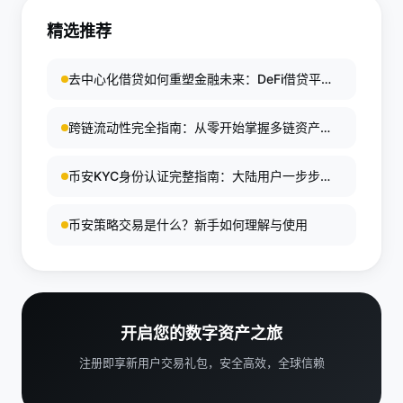
鲨鱼鳍创新显著。前景广阔，随着监管完善和AI整
息；敲出提前锁定高收益；敲入触发损失。观察期分
合，将成财富管理核心工具，但需专业评估，避免复
精选推荐
段监测，不同阶段参与率可变。鲨鱼鳍示例：标的涨
杂性陷阱。
超敲出即全额收益，跌触敲入转为执行价买入。投资
去中心化借贷如何重塑金融未来：DeFi借贷平台
者通过宣传材料初步了解，但完整模拟情景分析至关
的深度分析与投资指南
重要。
跨链流动性完全指南：从零开始掌握多链资产流
动的核心机制
币安KYC身份认证完整指南：大陆用户一步步开
启交易权限
币安策略交易是什么？新手如何理解与使用
开启您的数字资产之旅
注册即享新用户交易礼包，安全高效，全球信赖