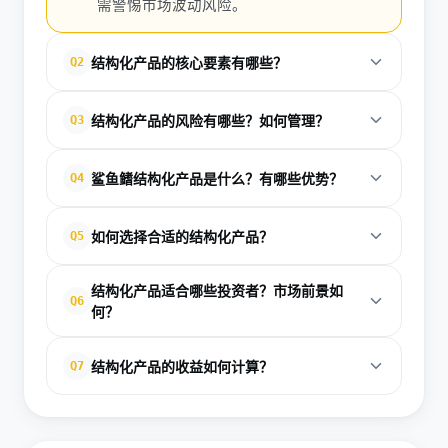
需警惕市场波动风险。
结构化产品的核心要素有哪些？
Q2
结构化产品的核心要素包括风险等级、产品期限、开
结构化产品的风险有哪些？如何管理？
Q3
放频率、分红安排、挂钩标的、行权/敲入/敲出价
格、观察期频率及参与率。这些要素在运作期告知书
结构化产品风险主要包括市场风险（挂钩标的波动触
鲨鱼鳍结构化产品是什么？有哪些优势？
Q4
中详述，是投资者决策基础。参与率决定涨跌幅放大
发敲入损失）、信用风险（发行机构违约）、流动性
系数，如上行150%、下行70%；敲入机制触发本金风
风险（提前赎回罚金）及复杂性风险（误解条款）。
鲨鱼鳍（SharkFin）是热门结构化产品，本质为买入
险，敲出锁定收益。以鲨鱼鳍为例，其买入看涨卖出
如何选择合适的结构化产品？
Q5
虽有本金保护，但非绝对担保。管理策略：选择高固
平值看涨期权、卖出向下敲入看跌期权，提供本金保
敲入看跌期权结构，灵活设计满足个性化需求。投资
收敞口产品；分散挂钩标的如多资产组合；监控观察
护并放大上行收益。2025年创新包括动态收益调整、
选择结构化产品需评估风险承受力、投资期限及市场
者应优先阅读一页通，避免营销话术误导。
期表现，利用AI工具优化。韩国自动敲入敲出产品占
结构化产品适合哪些投资者？市场前景如
机器学习配置、多资产组合及完善敲出机制，提升回
观点：保守型选高固收、低波动标的；激进型增大衍
Q6
何？
比高，因其锁定最大亏损。建议结合风险偏好，定期
报28%-31%。优势：防御性强（敲入未触发时期权费
生敞口、挂钩高Beta资产。关键比对参与率、敲入价
审视发行文件。
冲减成本）；进攻潜力大（捕捉微小波动）；无缝集
结构化产品适合有一定金融知识的高净值投资者，追
格、观察频率及发行机构信誉。利用一页通快速概
结构化产品的收益如何计算？
Q7
成投资组合。适用于加密市场，但需注意敲入障碍设
求权益联动但不愿全盘承担波动风险者。其定制化属
览，但深读告知书。多元化如多资产鲨鱼鳍组合可分
置，教育资源可助投资者实现更高回报。
性满足资产配置需求，市场规模7万亿+，科技赋能下
散风险。结合个人需求定制，科技工具如波动感知算
结构化产品收益依挂钩标的表现、参与率及机制计
定价更精准。亚洲如韩国发行火热，加密领域2025年
法助优化策略，避免单一产品敞口过大。
算：上涨时放大（如150%参与率）；横盘获固定利