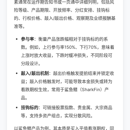
素通常在运作期告知书或一页通中详细列明，包括风
险等级、产品期限、开放频率、分红安排、挂钩标
的、行权价格、敲入/敲出价格、观察期及业绩报酬基
准等。
参与率
：衡量产品涨跌幅相对于挂钩标的的系
数。例如，上行参与率150%、下行70%，意味着
上涨时放大收益，下跌时缓冲损失，不同阶段可
分段设计。
敲入/敲出机制
：敲出价格触发提前结束并锁定收
益；敲入价格触发时，可能导致本金损失或转为
看跌期权生效，常用于鲨鱼鳍（SharkFin）产
品。
挂钩标的
：可链接股票指数、贵金属、大宗商品
等，支持多资产组合，实现分散风险。
以鲨鱼鳍产品为例，其本质是买入平值看涨期权，同