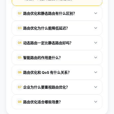
路由优化和静态路由有什么区别？
Q2
静态路由通常由管理员手动配置，路径固定；路由优
路由优化为什么能降低延迟？
Q3
化更强调根据实时网络状态动态选择更优路径。
因为它会尽量避开拥塞或不稳定的链路，选择当前更
动态路由一定比静态路由好吗？
Q4
顺畅的传输路径，从而减少等待时间。
不一定。动态路由更适合大型或变化频繁的网络，静
智能路由的作用是什么？
Q5
态路由则适合结构简单、路径稳定的场景。
智能路由通过实时探测网络情况自动选择最佳路径，
路由优化和 QoS 有什么关系？
Q6
常用于提升跨地域访问速度和降低请求失败率。
QoS 更关注不同业务的传输优先级，路由优化更关注
企业为什么要重视路由优化？
Q7
路径选择；两者结合可以同时提升效率和业务体验。
因为它可以减少拥塞、提升可用性，并在高并发或跨
路由优化适合哪些场景？
Q8
地域场景下保持更稳定的访问质量。
适合 CDN、跨境访问、实时通信、高并发业务以及需