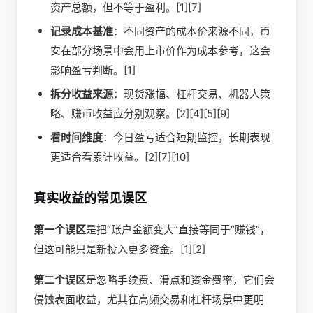
资产总额，但不等于盈利。[1][7]
记录成本基准
：不同资产的成本价来源不同，币
安在部分场景中会用上市价作为成本参考，这会
影响盈亏判断。[1]
拆分收益来源
：现货涨幅、杠杆交易、机器人策
略、赚币收益应分别观察。[2][4][5][9]
看时间维度
：今日盈亏适合短期监控，长期表现
更适合看累计收益。[2][7][10]
真实收益的常见误区
第一个误区
是把“账户金额变大”直接等同于“赚钱”，
但这可能只是新投入更多资金。[1][2]
第二个误区
是忽略手续费、滑点和资金费率，它们会
侵蚀表面收益，尤其在高频交易和杠杆场景中更明