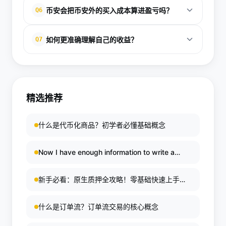
它会整合钱包和资产的盈亏、交易活动说明以及累计
币安会把币安外的买入成本算进盈亏吗？
Q6
表现，适合用来分析收益来源和长期趋势。[2]
在部分代币盈亏计算中，币安说明会以平台上的上市
如何更准确理解自己的收益？
Q7
价作为成本参考，不会把币安外的实际购买成本纳入
该代币的盈亏计算。[1]
应同时看当前资产、净流入、成本基准和收益来源，
并结合现货、杠杆、机器人和赚币等不同场景分别分
析。[1][2][9][10]
精选推荐
什么是代币化商品？初学者必懂基础概念
Now I have enough information to write a
comprehensive SEO article about the
Ethereum application layer (以太坊应用层). Let
新手必看：原生质押全攻略！零基础快速上手
me compose the article.
DeFi赚钱指南（2026最新版） 新手必看：原生
质押全攻略！零基础快速上手DeFi赚钱指南
什么是订单流？订单流交易的核心概念
（2026最新版）