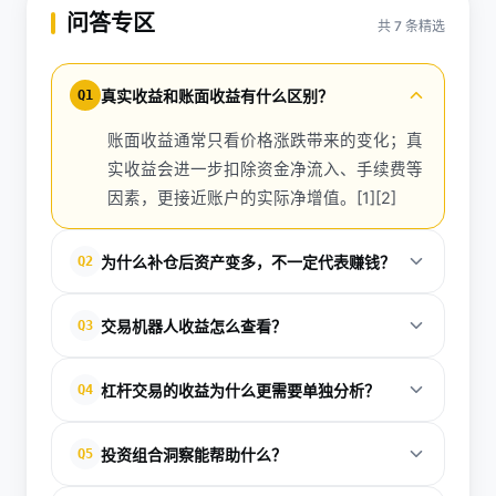
问答专区
共 7 条精选
真实收益和账面收益有什么区别？
Q1
账面收益通常只看价格涨跌带来的变化；真
实收益会进一步扣除资金净流入、手续费等
因素，更接近账户的实际净增值。[1][2]
为什么补仓后资产变多，不一定代表赚钱？
Q2
因为补仓会增加投入本金。币安的盈亏计算会把净流
交易机器人收益怎么查看？
Q3
入纳入考虑，避免把新增资金误算成盈利。[1][7]
在币安账户的交易机器人页面，可以查看每个策略的
杠杆交易的收益为什么更需要单独分析？
Q4
盈亏分析，便于区分不同策略的真实贡献。[4]
杠杆交易会放大收益和风险，同时还会受到借贷成本
投资组合洞察能帮助什么？
Q5
等因素影响，因此需要单独查看盈亏分析。[5]