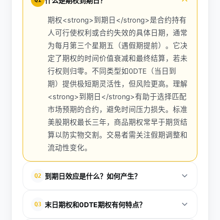
什么是期权到期日？
Q1
期权<strong>到期日</strong>是合约持有
人可行使权利或合约失效的具体日期，通常
为每月第三个星期五（遇假期提前）。它决
定了期权的时间价值衰减和最终结算，若未
行权则归零。不同类型如0DTE（当日到
期）提供极短期灵活性，但风险更高。理解
<strong>到期日</strong>有助于选择匹配
市场预期的合约，避免时间压力损失。标准
美股期权最长三年，商品期权常早于期货结
算以防实物交割。交易者需关注假期调整和
流动性变化。
到期日效应是什么？如何产生？
Q2
<strong>到期日效应</strong>指合约临近<strong>
末日期权和0DTE期权有何特点？
Q3
到期日</strong>时，期货价格向现货收敛，交易量和