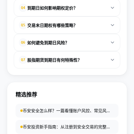
波动率激增。根源包括套利平仓、套保转仓及投机操
末日期权指临近<strong>到期日</strong>的合约，
到期日如何影响期权定价？
Q4
纵结算价。现金结算机制放大这些互动，现货深度和
狭义当日到期，广义当周。0DTE（零日到期）交易日
多衍生品重叠进一步强化。实证显示，到期日收益率
即<strong>到期日</strong>，时间价值近零，定价
<strong>到期日</strong>是Black-Scholes模型核心
偏离平均，Gamma效应突出。交易者可利用此效应构
交易末日期权有哪些策略？
Q5
靠内在价值，Gamma无限放大价格敏感性。适合日内
变量，时间T越短，Theta衰减越快，期权费趋近内在
建高波动策略，但需警惕操纵风险和流动性陷阱。
对冲美股波动，流动性高但深度虚值期权价差大。风
价值。波动率期限结构分析显示，短期合约隐含波动
末日期权策略聚焦Gamma增值和时间衰减：卖出虚值
险在于快速衰减和极端震荡，常推升VIX指数。交易者
如何避免到期日风险？
Q6
率更高。交易者通过Greeks监控，调整Delta中性仓
期权收Theta，买入平值捕捉Delta加速。0DTE适合波
青睐其低成本反馈快，但需严格止损。
位。长期期权时间价值占比大，适合卖方；短期则放
动率交易，利用VIX峰值对冲。风险管理用GTD委托设
规避<strong>到期日</strong>风险的关键是提前规
大杠杆。回测多<strong>到期日</strong>策略，可
股指期货到期日有何特殊性？
Q7
定<strong>到期日</strong>自动平仓。结合概率实
划：选择匹配持仓期的合约，避免0DTE过度杠杆。使
优化盈亏曲线。
验室分析多<strong>到期日</strong>隐含波动率，
用GTD订单指定<strong>到期日</strong>取消未执
股指期货<strong>到期日</strong>现金结算引发强
构建铁秃鹰等组合。注意流动性：平值最佳，极端合
行单，防隔夜持仓。监控到期日效应，临近时减仓或
效应：价格收敛现货，投机者操纵结算价意图获利。
约避开。高手通过深度回测验证全周期表现。
转至下月合约。分散多类型期权，结合期货对冲实物
套保转仓产生大量平仓单，波动率峰值。影响因素包
风险。工具如期权策略实验室模拟盈亏，波动率偏移
精选推荐
括现货卖空机制和多品结算重叠。中国市场常见买单
预测异动。纪律性止损是核心。
涌现推升价格。交易者利用此设计跨期套利，但需评
币安安全怎么样？一篇看懂账户风控、常见风险
估市场深度。历史数据显示，到期日交易量是平均数
与自我防护
倍。
币安投资新手指南：从注册到安全交易的完整教
程