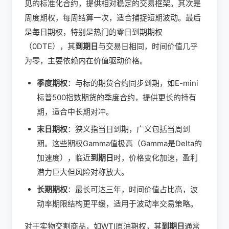
见的标准化合约，提供相对稳定的交易框架。其次是
周度期权，每周结算一次，适合捕捉短期波动。最后
是每日期权，特别是热门的零日到期期权
（0DTE），其
到期日
与交易日相同，时间价值几乎
为零，主要依赖内在价值驱动价格。
季度期权
：与标的期货合约同步到期，如E-mini
标普500指数期货的季度合约，提供更长的持有
期，适合中长期对冲。
末日期权
：狭义指当日到期，广义包括当周到
期。这些期权Gamma值极高（Gamma是Delta的
加速度），临近
到期日
时，价格变化加速，盈利
潜力巨大但风险对称放大。
长期期权
：最长可达三年，时间价值占比高，波
动率期限结构更平缓，适用于波动率交易策略。
对于实物交割商品，如WTI原油期权，其
到期日
通常