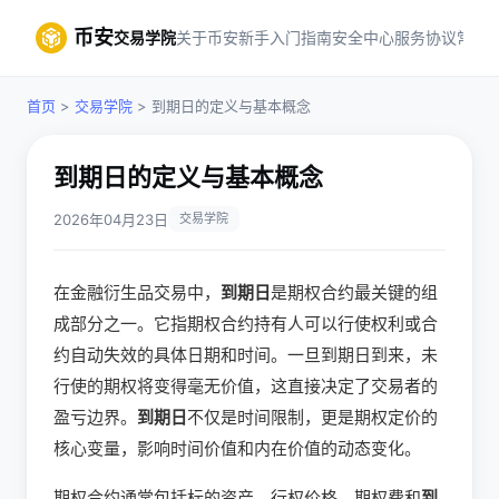
币安
交易学院
关于币安
新手入门指南
安全中心
服务协议
常见
首页
>
交易学院
> 到期日的定义与基本概念
到期日的定义与基本概念
2026年04月23日
交易学院
在金融衍生品交易中，
到期日
是期权合约最关键的组
成部分之一。它指期权合约持有人可以行使权利或合
约自动失效的具体日期和时间。一旦到期日到来，未
行使的期权将变得毫无价值，这直接决定了交易者的
盈亏边界。
到期日
不仅是时间限制，更是期权定价的
核心变量，影响时间价值和内在价值的动态变化。
期权合约通常包括标的资产、行权价格、期权费和
到