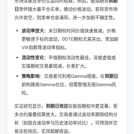
市场深度及多衍生品同时结算。例如，股指期货
到期
日
常伴随大量平仓买单，推动价格波动。若现货市场
允许卖空，则卖单也会涌现，进一步加剧不确定性。
波动率放大
：末日期权时间价值快速衰减，价格
更敏感于标的波动，0DTE期权尤其突出，常加剧
VIX指数等波动率指标。
流动性变化
：平值期权流动性最佳，深度虚值或
实值期权交易量锐减，价差扩大。
策略影响
：交易者可利用Gamma增值，在
到期日
前构建高Gamma仓位，但需警惕无限Gamma风
险。
实证研究显示，
到期日效应
在股指期权中更显著，受
多合约重叠结算放大。交易者通过波动率期限结构分
析（如隐含波动率与历史波动率对比），可预测并交
易这些效应，实现超额收益。