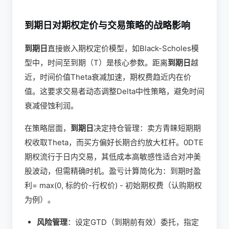
到期日对期权定价与交易策略的战略影响
到期日
直接嵌入期权定价模型，如Black-Scholes模
型中，时间至到期（T）是核心参数。距离
到期日
越
近，时间价值Theta衰减加速，期权费趋近内在价
值。这要求交易者动态调整Delta中性策略，避免时间
衰减侵蚀利润。
在策略层面，
到期日
决定持仓管理：卖方青睐短期期
权收取Theta，而买方偏好长期合约放大杠杆。0DTE
期权流行于日内交易，其低成本高敏感性适合对冲美
股波动，但需精确时机。盈亏计算简化为：到期时盈
利= max(0, 标的价-行权价) - 初始期权费（认购期权
为例）。
风险管理
：设定GTD（到期前有效）委托，指定