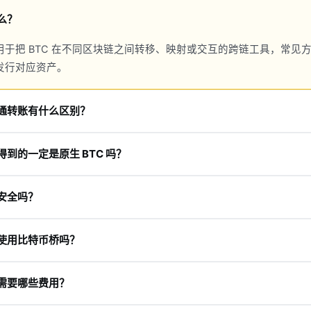
么？
用于把 BTC 在不同区块链之间转移、映射或交互的跨链工具，常见
发行对应资产。
通转账有什么区别？
链或同一网络内完成；比特币桥涉及跨链或跨协议操作，通常更复杂
到的一定是原生 BTC 吗？
成映射资产或包装资产，这类资产是否能赎回、如何流通，取决于具
安全吗？
洞、假冒网站、流动性不足等风险。应优先使用可信协议，并仔细核
使用比特币桥吗？
上手。新手应先了解钱包、网络、手续费和基础链上操作，再尝试跨
需要哪些费用？