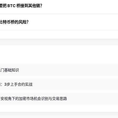
、桥接手续费和目标链手续费，某些情况下还可能产生滑点或兑换成
把 BTC 桥接到其他链？
DeFi、借贷、流动性和应用场景，提高 BTC 的使用效率。
比特币桥的风险？
检查官方链接和合约地址，小额测试后再大额操作，并确保钱包网络
入门基础知识
：3步上手合约实战
币安视角下的加密市场机会识别与交易思路