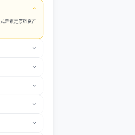
方式是锁定原链资产
，也会带来额外手续
体协议规则。
对官方入口、网络和
链。