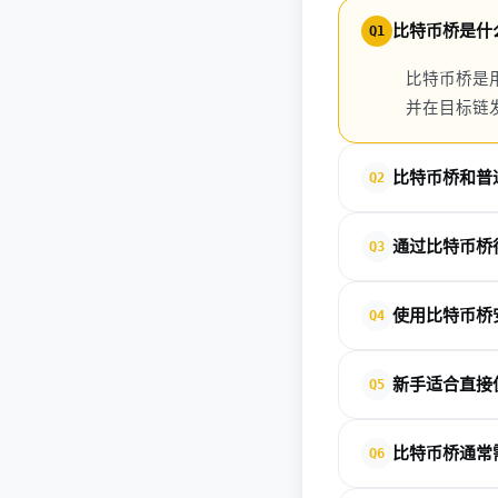
比特币桥是什
Q1
比特币桥是
并在目标链
比特币桥和普
Q2
普通转账只在同一条
通过比特币桥得
Q3
费和安全风险。
不一定。很多桥会生
使用比特币桥
Q4
比特币桥存在合约漏
新手适合直接
Q5
合约地址。
不建议一开始就直接
比特币桥通常
Q6