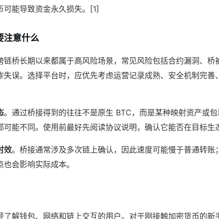
可能导致资金永久损失。[1]
要注意什么
跨链桥长期以来都属于高风险场景，常见风险包括合约漏洞、桥
作失误。选择平台时，应优先考虑运营记录成熟、安全机制完善
态
。通过桥接得到的往往不是原生 BTC，而是某种映射资产或
都可能不同。使用前最好先阅读协议说明，确认它能否在目标生
时效
。桥接通常涉及多次链上确认，因此速度可能慢于普通转账
点也会影响实际成本。
经了解钱包、网络和链上交互的用户。对于刚接触加密货币的新