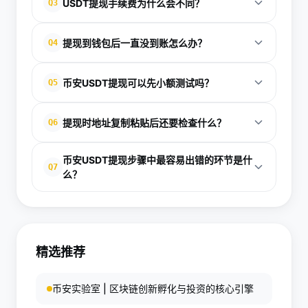
USDT提现手续费为什么会不同？
Q3
BEP20，其中TRC20通常手续费较低、到账较快，但
前提是对方支持这条网络。最重要的是网络必须和收
手续费主要取决于所选链的拥堵情况和网络成本。比
提现到钱包后一直没到账怎么办？
Q4
款地址一致，否则可能导致资产无法正常到账。
如ERC20通常手续费会高一些，而TRC20往往更便
宜。币安会在提现页面直接显示预计手续费和实际到
先查看币安提现记录是否显示已完成，再检查交易哈
币安USDT提现可以先小额测试吗？
Q5
账数量，提交前一定要看清楚，避免金额算错。
希和区块确认情况。如果链上已经确认，但钱包没显
示，可能是钱包需要手动添加代币或刷新网络。如果
可以，而且非常推荐。尤其是第一次向新地址提现
提现时地址复制粘贴后还要检查什么？
Q6
网络和地址都正确，通常只需要等待一段时间即可。
时，先转一笔小额USDT测试到账情况，确认网络和地
址都没有问题后，再进行大额转账，这样能有效降低
除了确认地址完整无误，还要重点检查链类型是否一
币安USDT提现步骤中最容易出错的环节是什
因操作失误造成的风险。
致，比如TRC20地址必须对应TRC20网络。其次要核
Q7
么？
实前后几位字符、收款平台要求以及是否有备注标签
最容易出错的通常是选错网络和填错地址。很多人只
等附加信息，避免因细节失误影响到账。
关注金额，却忽略了链的兼容性和地址格式。实际
上，只要网络、地址、手续费和验证信息都核对正
精选推荐
确，提现流程通常都比较顺畅。
币安实验室 | 区块链创新孵化与投资的核心引擎