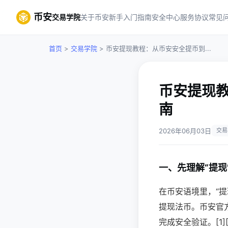
币安
交易学院
关于币安
新手入门指南
安全中心
服务协议
常见
首页
>
交易学院
> 币安提现教程：从币安安全提币到...
币安提现
南
2026年06月03日
交易
一、先理解“提现
在币安语境里，“
提现法币。币安官
完成安全验证。[1][