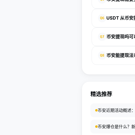
通常需要完成邮箱确
USDT 从币安
Q6
没有绝对最优，取决
币安提现吗可
Q7
可以，而且很推荐。
币安能提现法
Q8
可以，部分地区支持
异。
精选推荐
币安近期活动概述
币安爆仓是什么？