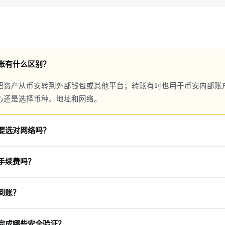
账有什么区别？
把资产从币安转到外部钱包或其他平台；转账有时也用于币安内部账
心还是选择币种、地址和网络。
要选对网络吗？
提示，提现网络必须与收款地址所属网络一致，否则可能导致资产无
手续费吗？
页会显示手续费和最终到账金额，不同币种与网络的费用不同。
到账？
网络和区块链拥堵情况，官方说明可能从几分钟到几天不等。
完成哪些安全验证？