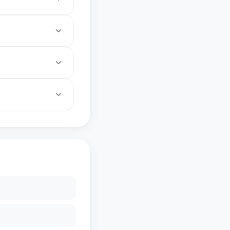
。
续费和速度。
可用选项因地区而