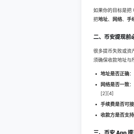
如果你的目标是把 
把
地址
、
网络
、
手
二、币安提现前必
很多提币失败或资
须确保收款地址与所选
地址是否正确
：
网络是否一致
：
[2][4]
手续费是否可接
收款方是否支持
三、币安 App