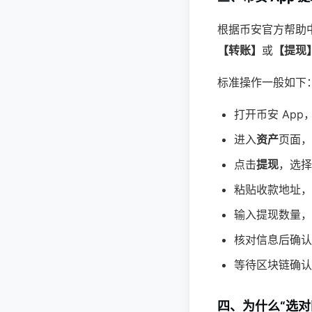
根据币安官方帮助中
【转账】
或
【提现
标准操作一般如下
打开币安 App
进入
资产
页面，
点击
提现
，选择
粘贴收款地址，
输入提现数量，
核对信息后确认
等待区块链确认
四、为什么“选对