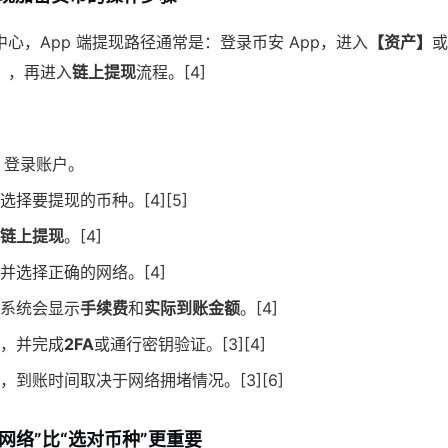
心，App 端提现路径通常是：登录币安 App，进入
【资产】
或
】
，再进入
链上提现
流程。[4]
：
，登录账户。
选择要提现的币种。[4][5]
链上提现
。[4]
并选择正确的网络。[4]
系统会显示
手续费
和
实际到账金额
。[4]
，并完成
2FA
或通行密钥验证。[3][4]
，到账时间取决于网络拥堵情况。[3][6]
网络”比“选对币种”更重要