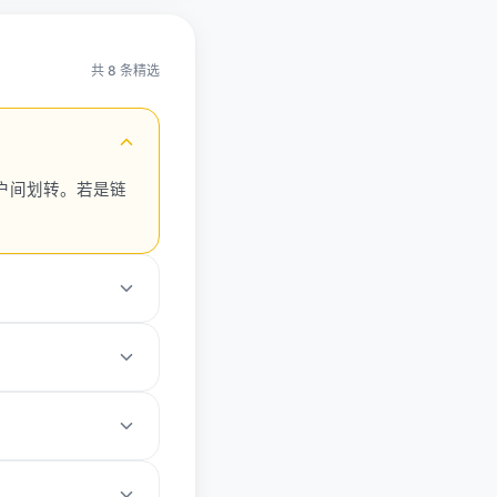
共 8 条精选
户间划转。若是链
法到账或丢失。