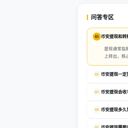
问答专区
币安提现和转
Q1
提现通常指
上转出，核
币安提现一定
Q2
是的。币安官方明确
币安提现会收
Q3
会。币安在提现确认
币安提现多久
Q4
到账时间取决于所选
币安提现需要
Q5