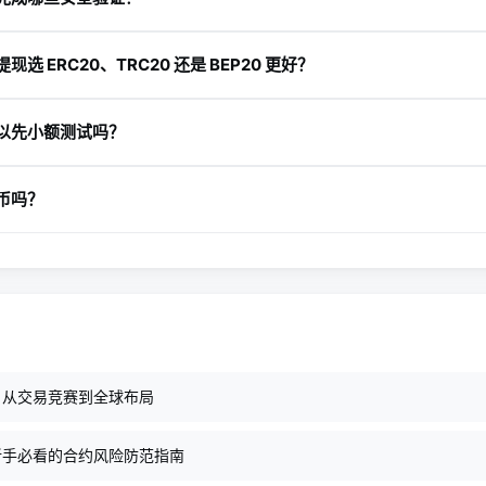
认、2FA 或通行密钥等安全验证，币安会在提现提交后进行二次确认
提现选 ERC20、TRC20 还是 BEP20 更好？
于收款平台或钱包是否支持。一般要优先考虑兼容性，其次再比较手
以先小额测试吗？
先小额测试能先验证地址、网络和到账情况，降低误操作风险。
币吗？
法币提现。通常需要选择法币、提现方式并填写银行账户信息，具体
：从交易竞赛到全球布局
新手必看的合约风险防范指南