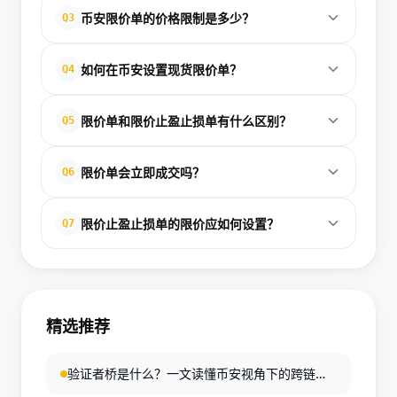
可能因市场价格未达限价、市场流动性不足、高波动
币安限价单的价格限制是多少？
Q3
期时间不足，或输入价格超出50%-200%限制范围。
普通交易对限价需在市场价50%-200%之间，稳定币
如何在币安设置现货限价单？
Q4
需80%-120%之间。
登录账户进入现货页，选择交易对，点击限价，输入
限价单和限价止盈止损单有什么区别？
Q5
价格和数量，最后点击买入或卖出提交。
限价单直接挂单等待成交；限价止盈止损单需先设触
限价单会立即成交吗？
Q6
发价，触发后自动创建限价单，用于风控。
可能立即成交，也可能不成交，取决于市场价格是否
限价止盈止损单的限价应如何设置？
Q7
达到限价及市场流动性。
建议将限价设置稍低于止盈止损价（卖出时）或稍高
于（买入时），以增加订单执行机会。
精选推荐
验证者桥是什么？一文读懂币安视角下的跨链安
全机制