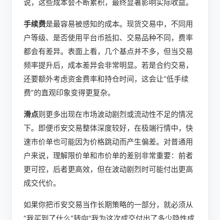
说，这些成本会不断累积，最终显著影响实际收益。
手续费
是最容易被感知的成本。现货交易中，不同用
户等级、是否使用平台币抵扣、交易品种不同，费率
都会有差异。表面上看，几个基点并不多，但当交易
频率提升后，成本差异会非常明显。若是合约交易，
还要额外考虑资金费率和持仓时间，这会让“低手续
费”的直观印象变得更复杂。
滑点
则更多出现在市场波动剧烈或流动性不足的情况
下。即便币安交易整体深度较好，在极端行情中，快
速市价单也可能因为价格跳动而产生偏差。对普通用
户来说，理解限价单和市价单的差别非常重要：前者
更可控，后者更高效，但在波动剧烈时可能付出更高
成交代价。
如果你把币安交易当作长期策略的一部分，就必须从
“我买到了什么”转向“我为这次成交付出了多少隐性成