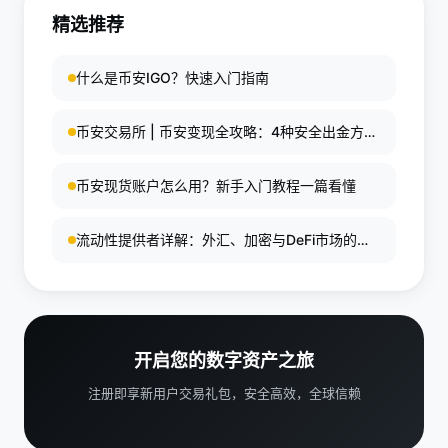
行效率和系统性要求很高，不适合情绪化或缺乏复盘
精选推荐
习惯的人。若没有稳定方法，频繁交易往往会放大噪
音而不是提升收益。
什么是币安IGO？快速入门指南
币安交易所 | 币安变现全攻略：4种安全出金方法
与手续费详解
币安现货账户怎么用？新手入门教程一篇看懂
流动性提供者详解：外汇、加密与DeFi市场的核
心支柱与深度策略
开启您的数字资产之旅
注册即享新用户交易礼包，安全高效，全球信赖