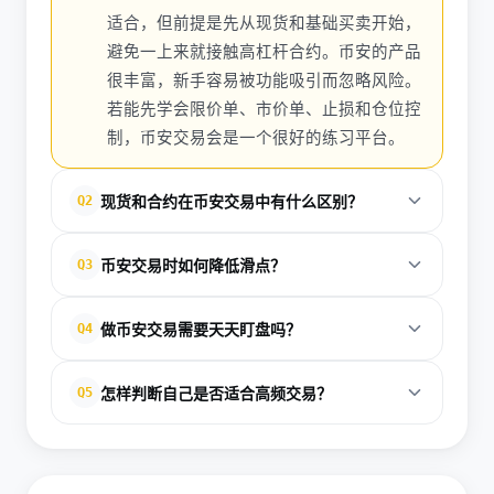
适合，但前提是先从现货和基础买卖开始，
避免一上来就接触高杠杆合约。币安的产品
很丰富，新手容易被功能吸引而忽略风险。
若能先学会限价单、市价单、止损和仓位控
制，币安交易会是一个很好的练习平台。
现货和合约在币安交易中有什么区别？
Q2
现货是直接买入并持有资产，风险相对可控；合约则
币安交易时如何降低滑点？
Q3
可以使用杠杆做多或做空，收益和风险都会被放大。
合约更适合有经验的用户，因为它不仅考验方向判
尽量使用限价单而不是市价单，尤其在波动剧烈或流
做币安交易需要天天盯盘吗？
Q4
断，还考验仓位、止损和强平管理能力。
动性不佳的时段。对于大额下单，可以拆分订单，避
免一次性冲击市场价格。同时，尽量避开重大消息公
不一定。如果是长期现货配置或定投策略，没必要全
怎样判断自己是否适合高频交易？
Q5
布前后的极端行情，这样更容易获得稳定成交。
天盯盘；如果是短线或合约交易，则需要更频繁地关
注市场。关键不是盯盘时间，而是是否有明确规则。
先看你是否能长期保持冷静、是否能接受交易成本累
规则清晰的人，即使少看盘，也能更稳地执行交易计
积、是否能严格执行纪律。高频交易对反应速度、执
划。