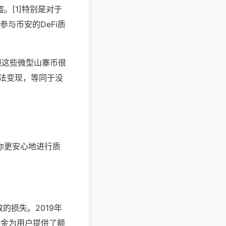
。[1]特别是对于
参与币安的DeFi质
但这些微型山寨币很
无法变现，等同于没
你更安心地进行质
的损失。2019年
个基金为用户提供了额