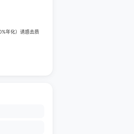
0%年化）诱惑去质