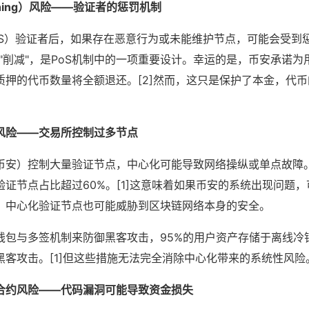
shing）风险——验证者的惩罚机制
oS）验证者后，如果存在恶意行为或未能维护节点，可能会受到
为"削减"，是PoS机制中的一项重要设计。幸运的是，币安承诺
质押的代币数量将全额退还。[2]然而，这只是保护了本金，代
风险——交易所控制过多节点
币安）控制大量验证节点，中心化可能导致网络操纵或单点故障
证节点占比超过60%。[1]这意味着如果币安的系统出现问题
，中心化验证节点也可能威胁到区块链网络本身的安全。
钱包与多签机制来防御黑客攻击，95%的用户资产存储于离线冷
黑客攻击。[1]但这些措施无法完全消除中心化带来的系统性风险
合约风险——代码漏洞可能导致资金损失