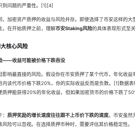
到问题的严重性。[1][4]
同，加密资产质押的收益与风险并存。即使选择了币安这样的大
此，在开始质押之前，理解
币安Staking风险
的具体表现形式至关
的四大核心风险
险——收益可能被价格下跌吞没
但影响最直接的风险。假设你在币安质押了某个代币，年化收益
内该代币价格下跌20%，你的实际收益反而是负数。[1]数据
便质押能获得20%的年化收益，但如果加密货币的价格下跌了50
于：
质押奖励的增长速度往往跟不上币价下跌的速度
。币安虽然
该风险可以忽视。在选择质押币种时，需要评估其价格稳定性。