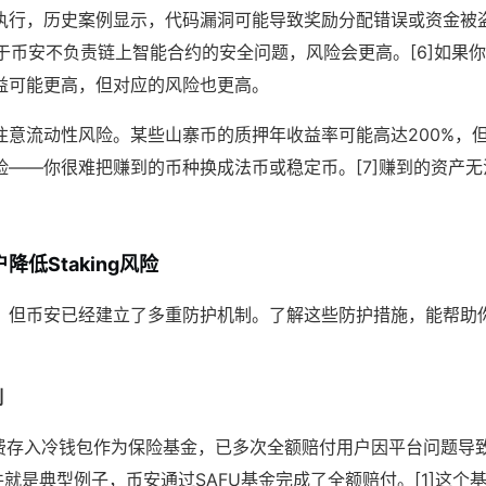
执行，历史案例显示，代码漏洞可能导致奖励分配错误或资金被盗
由于币安不负责链上智能合约的安全问题，风险会更高。[6]如果你
益可能更高，但对应的风险也更高。
注意流动性风险。某些山寨币的质押年收益率可能高达200%，
险——你很难把赚到的币种换成法币或稳定币。[7]赚到的资产
低Staking风险
，但币安已经建立了多重防护机制。了解这些防护措施，能帮助
制
费存入冷钱包作为保险基金，已多次全额赔付用户因平台问题导致
盗事件就是典型例子，币安通过SAFU基金完成了全额赔付。[1]这