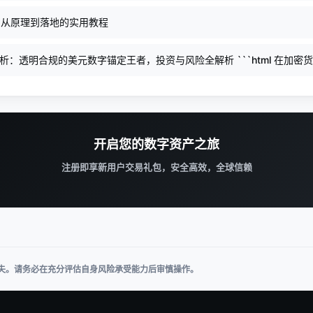
：从原理到落地的实用教程
剖析：透明合规的美元数字锚定王者，投资与风险全解析 ```html 在加
美元1:1挂钩的稳定币，以其高度透明和合规性脱颖而出。它由Circle公
性现金及现金等价物全额支持，帮助用户规避市场风险，实现稳定价值存储
开启您的数字资产之旅
注册即享新用户交易礼包，安全高效，全球信赖
失。请务必在充分评估自身风险承受能力后审慎操作。