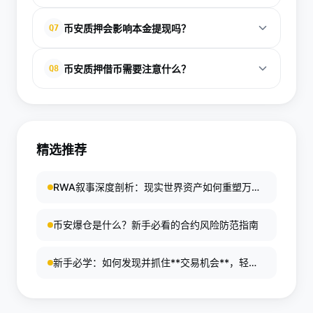
准。
适合。币安提供较为简化的一键式质押体验，适合希
币安质押会影响本金提现吗？
Q7
望从基础理财产品开始了解加密资产收益机制的新
手。
这取决于具体产品。锁定类质押在期限内通常不支持
币安质押借币需要注意什么？
Q8
随时赎回，而活期类产品则相对灵活。
需要重点关注抵押率、利息、借币期限以及市场波动
风险，避免因抵押品价值变化而影响仓位安全。
精选推荐
RWA叙事深度剖析：现实世界资产如何重塑万亿
美元加密金融格局？
币安爆仓是什么？新手必看的合约风险防范指南
新手必学：如何发现并抓住**交易机会**，轻松
提升盈利能力（完整教程指南）