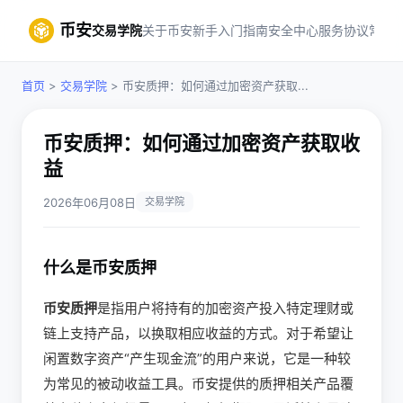
币安
交易学院
关于币安
新手入门指南
安全中心
服务协议
常见
首页
>
交易学院
> 币安质押：如何通过加密资产获取...
币安质押：如何通过加密资产获取收
益
2026年06月08日
交易学院
什么是币安质押
币安质押
是指用户将持有的加密资产投入特定理财或
链上支持产品，以换取相应收益的方式。对于希望让
闲置数字资产“产生现金流”的用户来说，它是一种较
为常见的被动收益工具。币安提供的质押相关产品覆