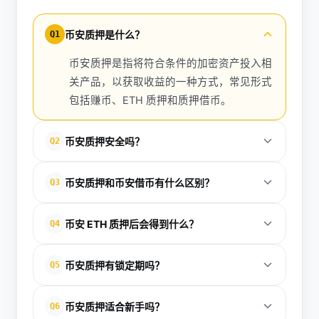
币安质押是什么？
Q1
币安质押是指将符合条件的加密资产投入相
关产品，以获取收益的一种方式，常见形式
包括赚币、ETH 质押和质押借币。
币安质押安全吗？
Q2
币安质押属于金融类产品，存在收益波动、锁定期和
币安质押和币安借币有什么区别？
Q3
市场风险。官方提示用户在参与前应充分了解产品规
则与风险。
币安质押主要用于获取收益；币安借币则是以数字资
币安 ETH 质押后会得到什么？
Q4
产作抵押，借入其他加密货币或稳定币，重点是获得
流动性。
用户质押 ETH 后可获得 WBETH，WBETH 代表质押
币安质押有锁定期吗？
Q5
的 ETH 及其收益累积，可继续用于部分币安产品或相
关生态场景。
部分质押产品有锁定期，具体期限因产品而异；也有
币安质押适合新手吗？
Q6
相对灵活的产品可供选择，用户需以产品页面说明为