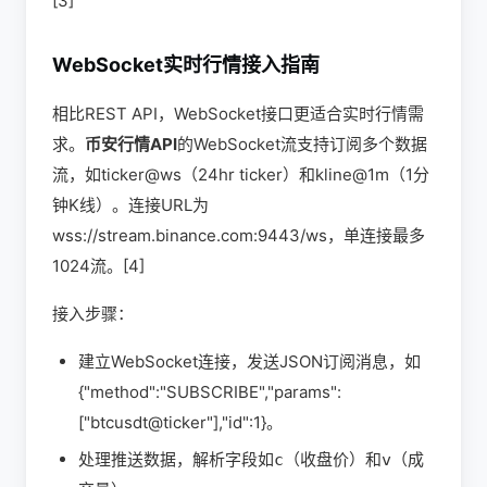
[3]
WebSocket实时行情接入指南
相比REST API，WebSocket接口更适合实时行情需
求。
币安行情API
的WebSocket流支持订阅多个数据
流，如ticker@ws（24hr ticker）和kline@1m（1分
钟K线）。连接URL为
wss://stream.binance.com:9443/ws，单连接最多
1024流。[4]
接入步骤：
建立WebSocket连接，发送JSON订阅消息，如
{"method":"SUBSCRIBE","params":
["btcusdt@ticker"],"id":1}。
处理推送数据，解析字段如
（收盘价）和
（成
c
v