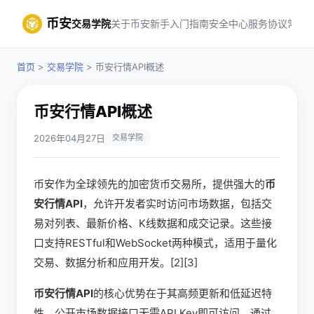
币安
交易学院
关于币安
新手入门指南
安全中心
服务协议
常见
首页
>
交易学院
> 币安行情API概述
币安行情API概述
2026年04月27日
交易学院
币安作为全球领先的加密货币交易所，提供强大的
币
安行情API
，允许开发者实时访问市场数据，包括交
易对列表、最新价格、K线数据和成交记录。这些接
口支持RESTful和WebSocket两种模式，适用于量化
交易、数据分析和应用开发。[2][3]
币安行情API
的核心优势在于其高频更新和低延迟特
性。公开市场数据接口无需API Key即可访问，通过