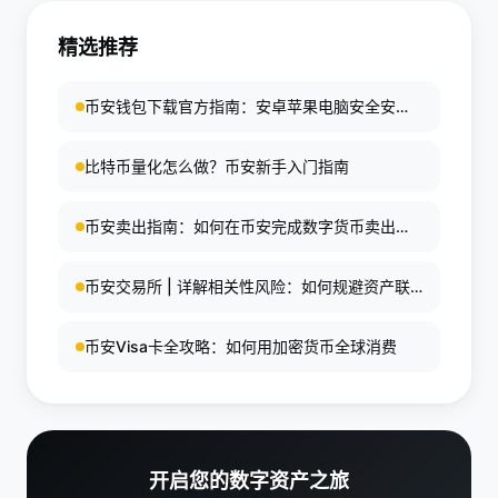
录error，便于优化。[5][6]
货接口，包括行情和交易。创建测试账户后生成Key，
精选推荐
文档详尽。合约测试网另行提供。强烈推荐上线前充
分测试策略稳定性。[8][10]
币安钱包下载官方指南：安卓苹果电脑安全安装
教程
比特币量化怎么做？币安新手入门指南
币安卖出指南：如何在币安完成数字货币卖出操
作
币安交易所 | 详解相关性风险：如何规避资产联
动暴跌
币安Visa卡全攻略：如何用加密货币全球消费
开启您的数字资产之旅