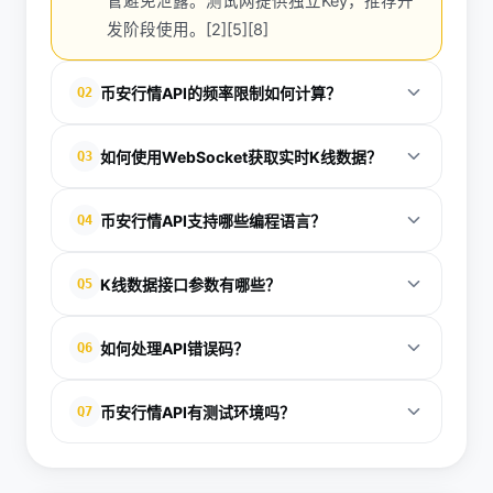
管避免泄露。测试网提供独立Key，推荐开
发阶段使用。[2][5][8]
币安行情API的频率限制如何计算？
Q2
每个接口有权重设计，如ticker/24hr每交易对1权重，
如何使用WebSocket获取实时K线数据？
Q3
批量超50对上限200。总令牌每分钟1200，超限返
回-1003错误。通过X-MBX-USED-WEIGHT响应头监
连接wss://stream.binance.com:9443/ws，发送订阅
币安行情API支持哪些编程语言？
Q4
控使用量。WebSocket无权重限，但单连接1024流上
JSON：{"method":"SUBSCRIBE","params":
限。最佳实践：优先WebSocket订阅实时数据，REST
["btcusdt@kline_1m"],"id":1}。推送数据包含open、
官方提供Python、Java、Node.js等连接器GitHub仓
用于历史查询，间隔请求避免峰值。[3][4][10]
K线数据接口参数有哪些？
Q5
high、low、close、volume等字段，时间戳为开盘时
库。Postman Collections支持无代码测试。文档含多
间。处理close事件更新策略。心跳每30min发送
语言示例，如curl命令转Python requests。社区库丰
GET /api/v3/klines需symbol（必填，如
PING。断线自动重连，监听error流。适用于高频交
如何处理API错误码？
Q6
富，binance-python等封装权重管理和重试。推荐从
BTCUSDT），interval（1m/5m/1h等），limit（默认
易，延迟&lt;1s。[4]
官方docs起步，结合测试网验证兼容性。[7][9]
500，max 5000），startTime/endTime（毫秒时间
常见码：-1007超时、-1100参数错误、-1121无效
币安行情API有测试环境吗？
Q7
戳）。返回数组：[开盘时间、开、最高、最低、收、
symbol、-1220状态不匹配。响应含code和msg字
成交量等]。未指定时间返回最近数据，interval精度至
段。调试时查官方枚举表，避免SQL关键字触发
是的，现货测试网testnet.binance.vision提供完整模
1s。[3][4]
WAF。超重-1022，建议降频或WebSocket。日志记
拟环境，独立API Key，无真实资金风险。支持所有现