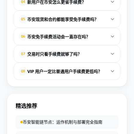
新用户在币安怎么更省手续费？
Q4
能显著降低交易手续费。
新用户通常可以优先关注推荐注册优惠、活动免手续
币安现货和合约都能享受免手续费吗？
Q5
费交易对，并尽早开启 BNB 抵扣。
可以，但规则不同。现货和合约的费率、优惠活动和
币安免手续费活动会一直存在吗？
Q6
适用条件并不一样，需要分别查看。
不会。大多数免手续费活动都有期限，活动结束后费
交易时只看手续费就够了吗？
Q7
率通常会恢复原状。
不够。还要考虑充值、提现、链上网络费和法币支付
VIP 用户一定比普通用户手续费更低吗？
Q8
成本，才能判断整体是否真的省钱。
通常是的，但需要满足交易量和 BNB 持仓条件，具体
费率会随等级变化。
精选推荐
币安智能链节点：运作机制与部署完全指南