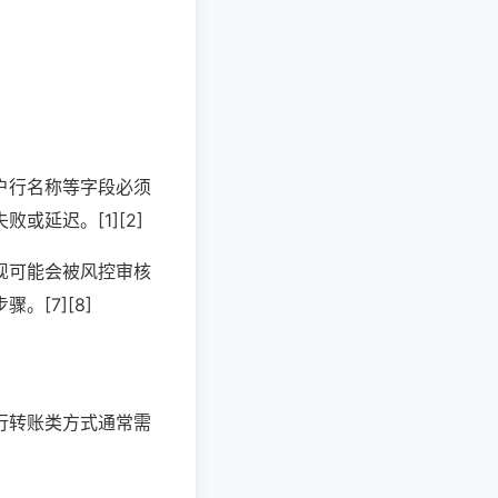
户行名称等字段必须
延迟。[1][2]
现可能会被风控审核
[7][8]
行转账类方式通常需