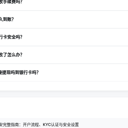
收手续费吗？
少，取决于法币类型、提现方式和地区，提交前系统通常会显示费用
久到账？
行和提现方式而异，银行转账通常需要一定处理时间。
行卡安全吗？
作，并开启双重验证、核对账户信息，安全性会更高。
败了怎么办？
户行、账户姓名是否一致，再查看是否已完成认证和安全验证。
直接提现吗到银行卡吗？
银行卡，常见做法是先把USDT卖成法币，再提现吗到银行卡。
币安完整指南：开户流程、KYC认证与安全设置