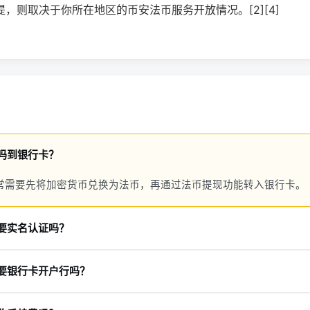
，则取决于你所在地区的币安法币服务开放情况。[2][4]
吗到银行卡？
常需要先将加密货币兑换为法币，再通过法币提现功能转入银行卡。
要实名认证吗？
身份认证，否则可能无法使用提现功能。
要银行卡开户行吗？
分地区还要填写到具体支行，以便银行准确入账。