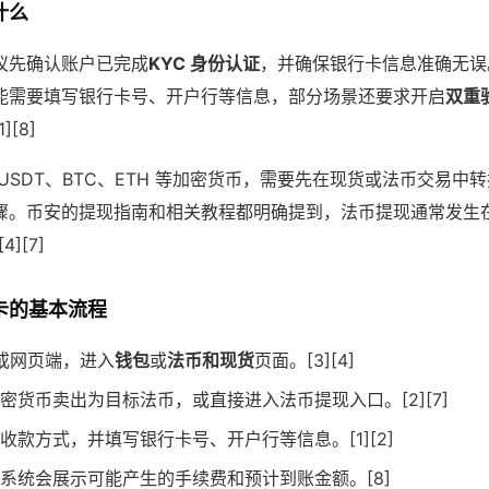
什么
议先确认账户已完成
KYC 身份认证
，并确保银行卡信息准确无误
能需要填写银行卡号、开户行等信息，部分场景还要求开启
双重
[8]
USDT、BTC、ETH 等加密货币，需要先在现货或法币交易中
骤。币安的提现指南和相关教程都明确提到，法币提现通常发生在
][7]
卡的基本流程
 或网页端，进入
钱包
或
法币和现货
页面。[3][4]
密货币卖出为目标法币，或直接进入法币提现入口。[2][7]
收款方式，并填写银行卡号、开户行等信息。[1][2]
系统会展示可能产生的手续费和预计到账金额。[8]