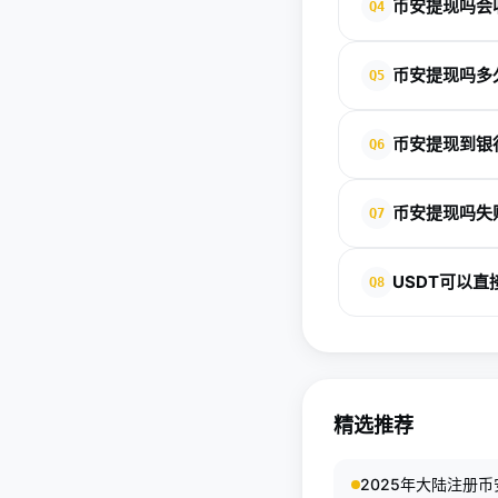
币安提现吗会
Q4
会不会收费、收费多
币安提现吗多
Q5
到账时间因地区、银
币安提现到银
Q6
只要通过官方流程操
币安提现吗失
Q7
先检查银行卡号、开
USDT可以
Q8
通常不能直接提现到
精选推荐
2025年大陆注册