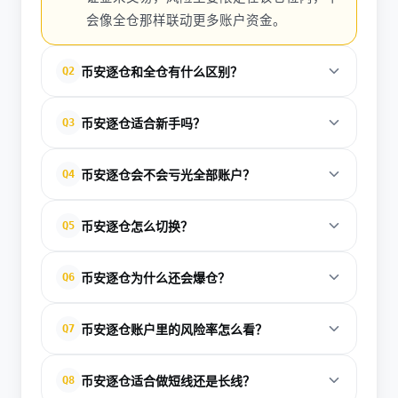
会像全仓那样联动更多账户资金。
币安逐仓和全仓有什么区别？
Q2
逐仓是单仓位独立承担风险；全仓会让账户更多资金
币安逐仓适合新手吗？
Q3
共同作为抵押品，资金效率更高，但风险传导也更
大。
适合，但前提是先理解保证金、借款、强平和止损逻
币安逐仓会不会亏光全部账户？
Q4
辑。新手更适合从小仓位、低杠杆开始。
通常不会直接影响全部账户余额，因为逐仓风险主要
币安逐仓怎么切换？
Q5
限制在单个仓位内，但若同时存在其他高风险操作，
账户仍可能受到影响。
一般在合约或杠杆交易界面右上方选择保证金模式，
币安逐仓为什么还会爆仓？
Q6
确认后即可切换为逐仓；币安也提示切换后应先确认
模式再开单。
因为逐仓只是限制风险范围，并不取消杠杆和强平机
币安逐仓账户里的风险率怎么看？
Q7
制；当保证金不足以覆盖亏损时，仓位仍可能被强
平。
币安说明逐仓风险率与账户资产总值、借贷总值和未
币安逐仓适合做短线还是长线？
Q8
归还利息有关，风险率下降时仓位更接近强平。