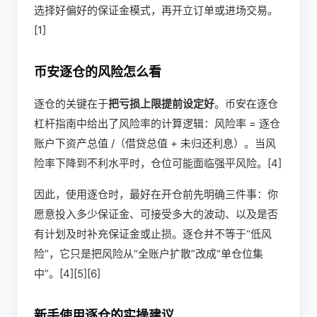
选择好偏好的保证金模式，再开立订单或进场交易。
[1]
币安逐仓的风险怎么看
逐仓的关键在于
把亏损上限提前设定好
。币安在逐仓
杠杆指南中给出了风险率的计算逻辑：风险率 = 逐仓
账户下资产总值 /（借贷总值 + 未归还利息）。当风
险率下降到不利水平时，仓位可能面临强平风险。[4]
因此，使用逐仓时，最好在开仓前先明确三件事：你
愿意投入多少保证金、可接受多大的波动、以及是否
有计划及时补充保证金或止损。逐仓并不等于“低风
险”，它只是把风险从“全账户扩散”改成“单仓位集
中”。[4][5][6]
新手使用逐仓的实操建议