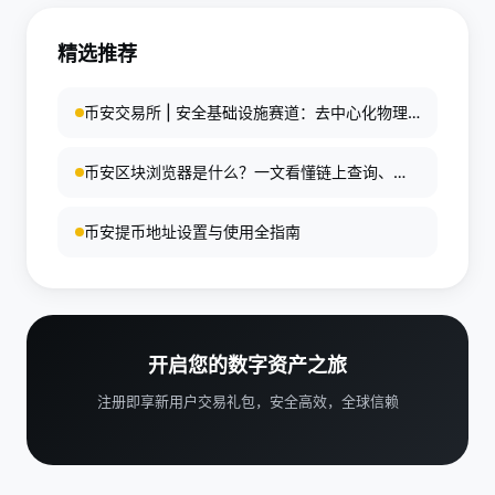
验证等。
节省不多，长期累积也很可观。所以很多交易者会把
精选推荐
返佣作为交易成本管理的一部分来使用。
币安交易所 | 安全基础设施赛道：去中心化物理
网络的未来机遇
币安区块浏览器是什么？一文看懂链上查询、资
产追踪与使用方法
币安提币地址设置与使用全指南
开启您的数字资产之旅
注册即享新用户交易礼包，安全高效，全球信赖