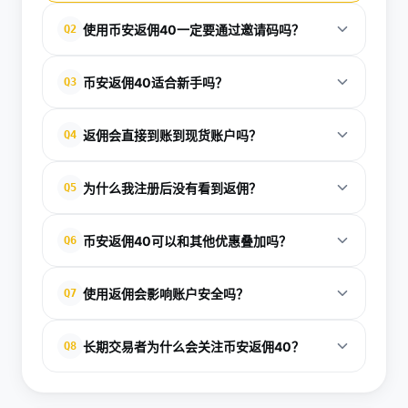
使用币安返佣40一定要通过邀请码吗？
Q2
不一定，但很多返佣活动确实需要通过特定开户链接
币安返佣40适合新手吗？
Q3
或邀请码完成绑定，系统才会记录返佣关系。如果先
注册后再补填邀请码，往往无法重新绑定，所以最好
适合，但前提是新手先理解手续费和返佣规则。返佣
返佣会直接到账到现货账户吗？
Q4
在注册前确认入口是否正确，避免错失优惠。
本身能降低成本，却不能替代风险控制。新手可以先
用小额资金测试到账和结算情况，确认正常后再逐步
不一定，具体取决于活动规则和返佣类型。有些返佣
为什么我注册后没有看到返佣？
Q5
使用，这样更稳妥，也能避免误解优惠机制。
会返到主账户余额，有些则以手续费抵扣、奖励金或
其他形式发放。用户应重点查看活动说明里的结算周
常见原因包括：没有通过指定开户链接注册、邀请码
币安返佣40可以和其他优惠叠加吗？
Q6
期、到账位置和适用产品，避免以为没到账。
填错、账户不符合活动条件，或者返佣尚未到结算时
间。建议先检查账户绑定状态，再查看活动条款。如
是否可以叠加，要看具体活动的规则。有些返佣只适
使用返佣会影响账户安全吗？
Q7
果仍有疑问，可以联系平台客服或活动发布方确认。
用于单独优惠，有些则可与手续费折扣、任务奖励等
叠加。为了避免计算错误，最好在交易前确认是否支
正常通过官方或可信渠道参与返佣，一般不会影响账
长期交易者为什么会关注币安返佣40？
Q8
持组合使用，尤其是高频交易者更要注意这一点。
户安全。真正需要注意的是开户链接来源是否可靠，
以及是否存在要求提供敏感信息的异常行为。建议始
因为长期交易者的手续费累积较高，返佣能显著降低
终通过正规入口操作，并开启账户安全设置，如双重
持仓和交易成本。对于频繁下单的人来说，哪怕每笔