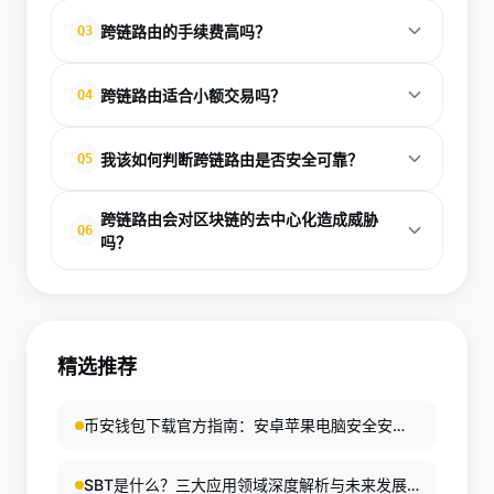
设计良好的跨链路由应该采用原子性交换机制，确保
跨链路由的手续费高吗？
Q3
交易要么完全成功，要么完全失败。如果交易失败，
用户的资产应该自动退回到原始账户。但在实际操作
跨链路由的费用取决于具体的服务商和所涉及的区块
跨链路由适合小额交易吗？
Q4
中，仍可能因网络故障等原因出现异常情况。此时应
链。通常包含源链交易费、中继费和目标链交易费三
联系相关项目方客服，提供交易哈希和证据，申请人
部分。相比中心化交易所，跨链路由可能略高，但优
跨链路由的固定费用成本相对较高，对于小额交易而
工介入处理。
我该如何判断跨链路由是否安全可靠？
Q5
势是去中心化和更好的隐私保护。不同方案的费用差
言费用占比可能很大，不够经济。建议小额交易用户
异较大，建议在交易前对比多个服务商的费率。
优先考虑在单个区块链内进行，或等待积累到一定规
可从以下几个方面评估：查看项目是否通过第三方安
跨链路由会对区块链的去中心化造成威胁
模后再进行跨链操作。对于大额交易，跨链路由的成
全审计，审计报告是否公开；查阅项目历史是否有被
Q6
吗？
本相对可接受。
攻击或资金损失事件；研究技术方案是否采用了最新
这是一个需要认真对待的问题。集中化的中继器或验
的安全实践；评估团队背景和社区活跃度；查看
证器确实可能成为中心化瓶颈。但技术发展方向是朝
TVL（锁定总值）和使用人数，更多用户使用通常意
着更去中心化的多验证器模式发展。理想的跨链路由
味着更稳定。
精选推荐
应该采用分布式验证机制，多个独立节点参与确认，
降低单点故障风险。选择采用去中心化设计的跨链方
币安钱包下载官方指南：安卓苹果电脑安全安装
案，能够更好地维护区块链生态的去中心化特性。
教程
SBT是什么？三大应用领域深度解析与未来发展